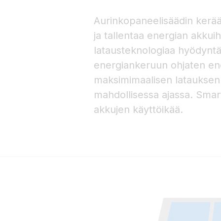
Aurinkopaneelisäädin kerää
ja tallentaa energian akkuih
latausteknologiaa hyödynt
energiankeruun ohjaten ene
maksimimaalisen lataukse
mahdollisessa ajassa. Smart
akkujen käyttöikää.