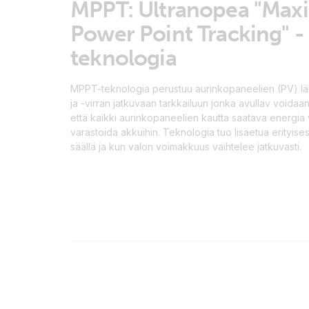
MPPT: Ultranopea "Ma
Power Point Tracking" -
teknologia
MPPT-teknologia perustuu aurinkopaneelien (PV) lä
ja -virran jatkuvaan tarkkailuun jonka avullav voidaa
että kaikki aurinkopaneelien kautta saatava energia
varastoida akkuihin. Teknologia tuo lisäetua erityisest
säällä ja kun valon voimakkuus vaihtelee jatkuvasti.