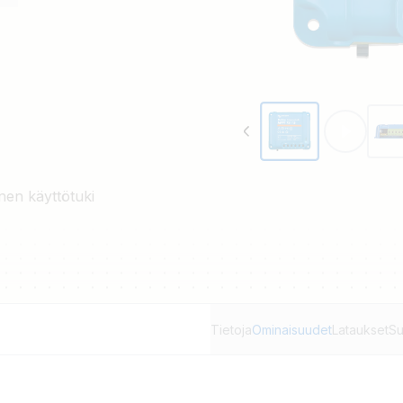
kuja ja pidentää akkujen
nen käyttötuki
Tietoja
Ominaisuudet
Lataukset
Su