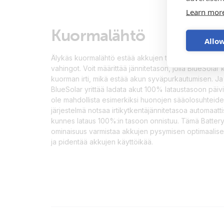
Learn mor
Kuormalähtö
Allow
Älykäs kuormalähtö estää akkujen tyhjentymisestä a
vahingot. Voit määrittää jännitetason, jolla BlueSolar
kuorman irti, mikä estää akun syväpurkautumisen. Ja
BlueSolar yrittää ladata akut 100% lataustasoon päivit
ole mahdollista esimerkiksi huonojen sääolosuhteide
järjestelmä notsaa irtikytkentäjännitetasoa automaattis
kunnes lataus 100%:in tasoon onnistuu. Tämä Battery
ominaisuus varmistaa akkujen pysymisen optimaalis
ja pidentää akkujen käyttöikää.