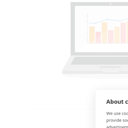
About c
We use coo
provide so
advertisem