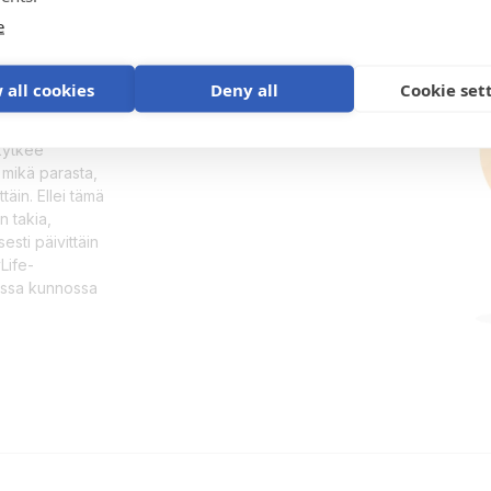
e
 all cookies
Deny all
Cookie set
iheutuvat
 kytkee
 mikä parasta,
täin. Ellei tämä
n takia,
esti päivittäin
Life-
essa kunnossa