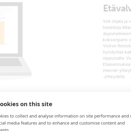
Etäval
Voit ohjata ja
toimintoja liit
älypuhelimeen 
kokoonpano on 
Victron Remot
hyödyntää kaik
riippumatta. V
Etäasennuksia 
internet-yhtey
‑yhteydellä.
ookies on this site
kies to collect and analyse information on site performance and 
cial media features and to enhance and customise content and
ents.