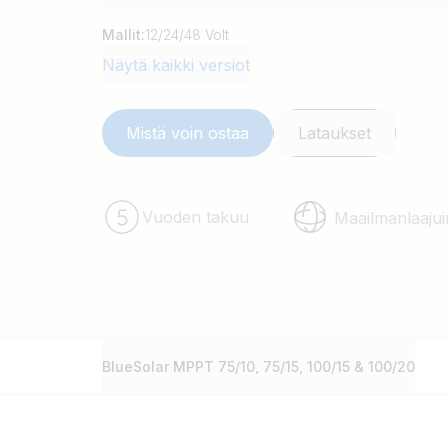
mahdollisessa ajassa. SmartSolar ylläpitää ak
käyttöikää.
Mallit:
12/24/48 Volt
Näytä kaikki versiot
Mistä voin ostaa
Lataukset
Vuoden takuu
Maailmanlaajui
BlueSolar MPPT 75/10, 75/15, 100/15 & 100/20