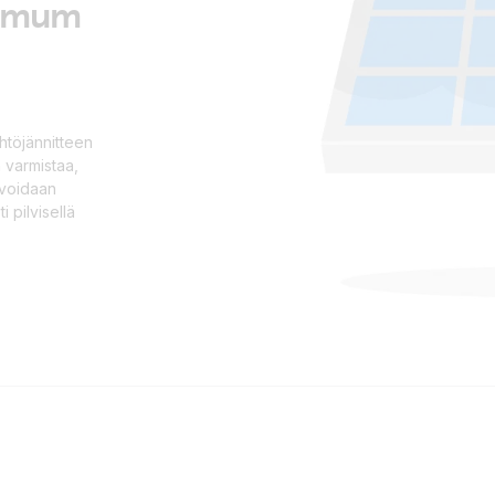
ximum
htöjännitteen
n varmistaa,
 voidaan
i pilvisellä