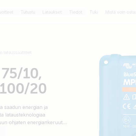
uotteet
Tutustu
Lataukset
Tiedot
Tuki
Mistä voin osta
n lataussäätimet
75/10,
 100/20
a saadun energian ja
ta latausteknologiaa
uun ohjaten energiankeruuta
nsaamiseksi nopeimmassa