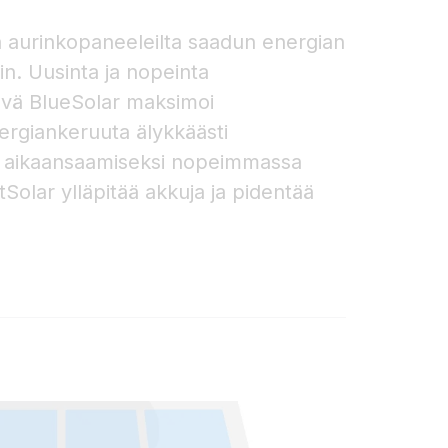
 aurinkopaneeleilta saadun energian
in. Uusinta ja nopeinta
ävä BlueSolar maksimoi
rgiankeruuta älykkäästi
n aikaansaamiseksi nopeimmassa
Solar ylläpitää akkuja ja pidentää