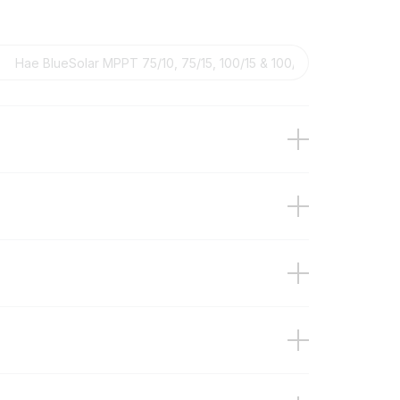
ler MPPT - Overview
/20-48V
20
A
0/15 (front-angle)