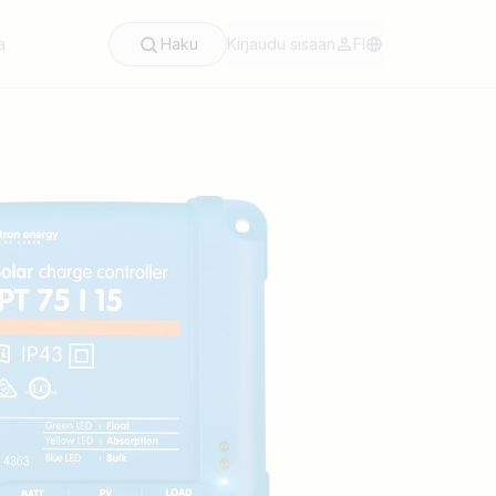
a
Haku
Kirjaudu sisään
FI