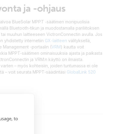
vonta ja -ohjaus
 valvoa BlueSolar MPPT ‑säätimen monipuolisia
tämällä Bluetooth-tikun ja muodostamalla pariliitoksen
tai muuhun laitteeseen VictronConnectin avulla. Jos
yhdistetty internetiin
GX-laitteen
välityksellä,
e Management -portaalin (
VRM
) kautta voit
kia MPPT-säätimen ominaisuuksia ajasta ja paikasta
ictronConnectin ja VRM:n käyttö on ilmaista.
varten – myös kohteisiin, joiden tuntumassa ei ole
ttä – voit seurata MPPT-säädintäsi
GlobalLink 520
usage, to