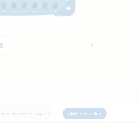
orita järjestelmä loppuun
Mistä voin ostaa