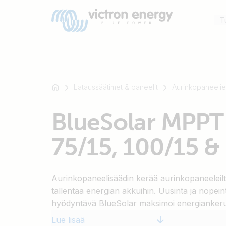
T
Lataussäätimet & paneelit
Aurinkopaneelie
Esimerkki:
BlueSolar MPPT 
SmartSolar
Multiplus-
75/15, 100/15 &
II
Orion
XS
Aurinkopaneelisäädin kerää aurinkopaneeleilt
SmartShunt
tallentaa energian akkuihin. Uusinta ja nopein
hyödyntävä BlueSolar maksimoi energianker
älykkäästi maksimimaalisen latauksen aikaa
Lue lisää