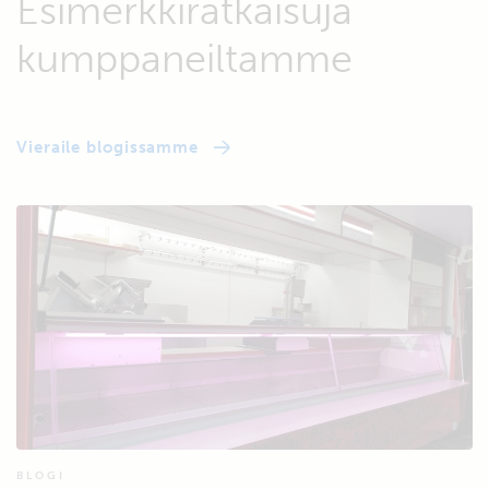
Esimerkkiratkaisuja
kumppaneiltamme
Vieraile blogissamme
BLOGI