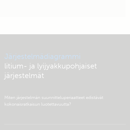
Järjestelmädiagrammi
litium- ja lyijyakkupohjaiset
järjestelmät
Miten järjestelmän suunnitteluperiaatteet edistävät
kokonaisratkaisun luotettavuutta?