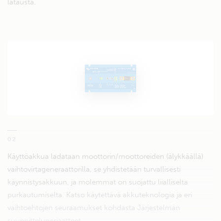
latausta.
02
Käyttöakkua ladataan moottorin/moottoreiden (älykkäällä)
vaihtovirtageneraattorilla, se yhdistetään turvallisesti
käynnistysakkuun, ja molemmat on suojattu liialliselta
purkautumiselta. Katso käytettävä akkuteknologia ja eri
vaihtoehtojen seuraamukset kohdasta Järjestelmän
suunnitteluperiaatteet.