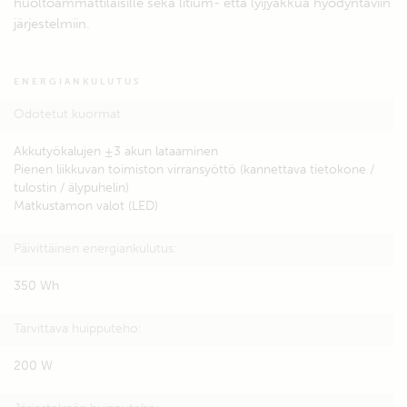
huoltoammattilaisille sekä litium- että lyijyakkua hyödyntäviin
järjestelmiin.
ENERGIANKULUTUS
Odotetut kuormat
Akkutyökalujen ±3 akun lataaminen
Pienen liikkuvan toimiston virransyöttö (kannettava tietokone /
tulostin / älypuhelin)
Matkustamon valot (LED)
Päivittäinen energiankulutus:
350 Wh
Tarvittava huipputeho:
200 W