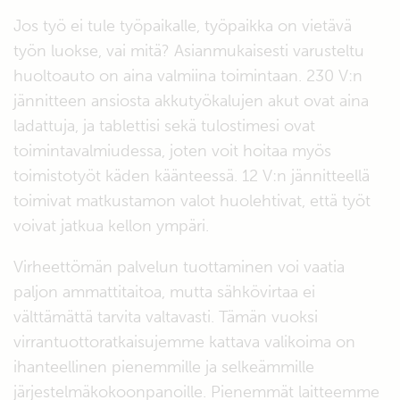
Jos työ ei tule työpaikalle, työpaikka on vietävä
työn luokse, vai mitä? Asianmukaisesti varusteltu
huoltoauto on aina valmiina toimintaan. 230 V:n
jännitteen ansiosta akkutyökalujen akut ovat aina
ladattuja, ja tablettisi sekä tulostimesi ovat
toimintavalmiudessa, joten voit hoitaa myös
toimistotyöt käden käänteessä. 12 V:n jännitteellä
toimivat matkustamon valot huolehtivat, että työt
voivat jatkua kellon ympäri.
Virheettömän palvelun tuottaminen voi vaatia
paljon ammattitaitoa, mutta sähkövirtaa ei
välttämättä tarvita valtavasti. Tämän vuoksi
virrantuottoratkaisujemme kattava valikoima on
ihanteellinen pienemmille ja selkeämmille
järjestelmäkokoonpanoille. Pienemmät laitteemme