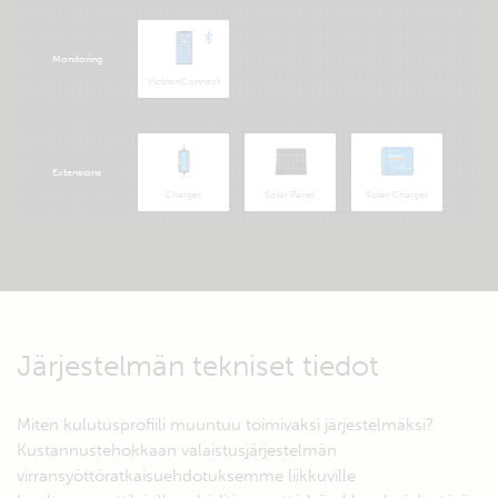
Monitoring
VictronConnect
Extensions
Charger
Solar Panel
Solar Charger
Järjestelmän tekniset tiedot
Miten kulutusprofiili muuntuu toimivaksi järjestelmäksi?
Kustannustehokkaan valaistusjärjestelmän
virransyöttöratkaisuehdotuksemme liikkuville