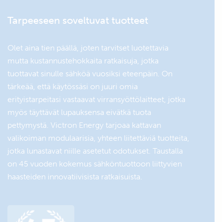
VALVONTA
Tarpeeseen soveltuvat tuotteet
Akkumonitori:
SmartShunt battery monitor 500A
Olet aina tien päällä, joten tarvitset luotettavia
mutta kustannustehokkaita ratkaisuja, jotka
tuottavat sinulle sähköä vuosiksi eteenpäin. On
JATKO-OSAT
tärkeää, että käytössäsi on juuri omia
Battery charger:
erityistarpeitasi vastaavat virransyöttölaitteet, jotka
myös täyttävät lupauksensa eivätkä tuota
Blue Smart IP22 ‑laturi 12/30
Jos akkua ladataan moottorin
pettymystä. Victron Energy tarjoaa kattavan
vaihtovirtageneraattorilla
valikoiman modulaarisia, yhteen liitettäviä tuotteita,
päivittäin <2 tuntia, lisää
järjestelmään lataus
jotka lunastavat niille asetetut odotukset. Taustalla
maasähköllä tai
on 45 vuoden kokemus sähköntuottoon liittyvien
aurinkosähköllä.
haasteiden innovatiivisista ratkaisuista.
Aurinkopaneeli:
BlueSolar-paneeli: : ±100 W