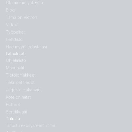
Ota meihin yhteyttä
Blogi
Tämä on Victron
Videot
Työpaikat
Lehdistö
Hae myyntiedustajasi
Lataukset
Ohjelmisto
Manuaalit
Tietolomakkeet
Tekniset tiedot
Järjestelmäkaaviot
Kotelon mitat
Esitteet
Sertifikaatit
Tutustu
Tutustu ekosysteemiimme