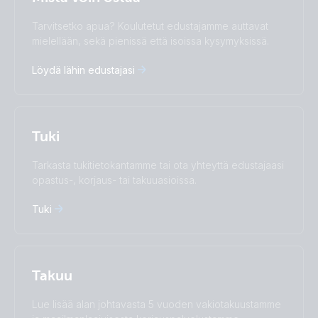
Change language
Tarvitsetko apua? Koulutetut edustajamme auttavat
Čeština
Dansk
mielellään, sekä pienissä että isoissa kysymyksissä.
Deutsch
English
Löydä lähin edustajasi
Español
Français
Italiano
Magyar
I agree to receive the newsletter and accept the
Nederlands
Norsk
Privacy Policy.
Polskie
Português
Tuki
Română
Slovenščina
Subscribe
Suomalainen
Svenska
Tarkasta tukitietokantamme tai ota yhteyttä edustajaasi
Türkçe
Ελληνικά
opastus-, korjaus- tai takuuasioissa.
Русский
Українська
Tuki
中國人
Takuu
Lue lisää alan johtavasta 5 vuoden vakiotakuustamme