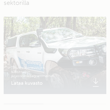
sektorilla
Tutustu ajoneuvojen
suosittuihin
järjestelmädiagrammeihin
Lataa kuvasto