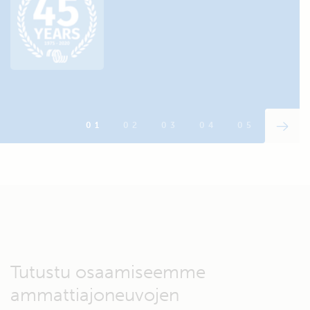
Lataussäädin:
Smart MPPT 75/15
Tutustu osaamiseemme
ammattiajoneuvojen