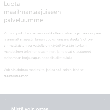
Luota
maailmanlaajuiseen
palveluumme
Victron pyrkii tarjoamaan asiakkailleen palvelua ja tukea nopeasti
ja ammattimaisesti. Tämän vuoksi kansainvälisellä Victron-
ammattilaisten verkostolla on käytettävissään korkein
mahdollinen tekninen osaaminen, ja ne ovat sitoutuneet
tarjoamaan korjausapua nopealla aikataululla.
Voit siis aloittaa matkasi tai jatkaa sitä, mihin ikinä se
suuntautuukaan.
Selected
Stay up to date
Suomalainen
Mistä voin ostaa