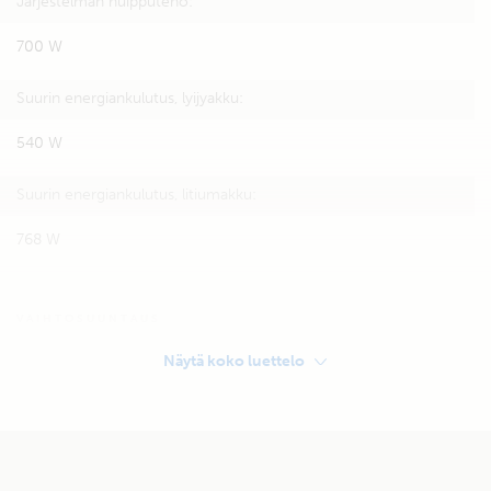
Järjestelmän huipputeho:
700 W
Suurin energiankulutus, lyijyakku:
540 W
Suurin energiankulutus, litiumakku:
768 W
VAIHTOSUUNTAUS
Inverter
Näytä koko luettelo
Victron Phoenix 12/350
VARASTOINTI