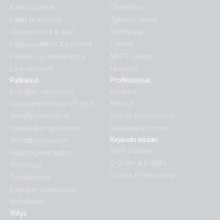
Kaikki tuotteet
Ohjelmisto
Lataa ja muunna
Tekniset tiedot
Akkumonitorit & akut
Sertifikaatit
Lataussäätimet & paneelit
Esitteet
Paikallis- ja etävalvonta
MPPT-laskuri
Lisävarusteet
Hinnasto
Ratkaisut
Professional
Energian varastointi
Koulutus
Varajärjestelmä ja off-grid
Messut
Veneilysovellukset
Victron Professional
Vapaa-ajan ajoneuvot
Keskustelufoorumi
Kirjaudu sisään
Ammattiajoneuvot
VRM-portaali
Hybridigeneraattori
E-Order & E-RMA
Teollisuus
Victron Professional
Tietoliikenne
Energian saavtavuus
Mobiliteetti
Yritys