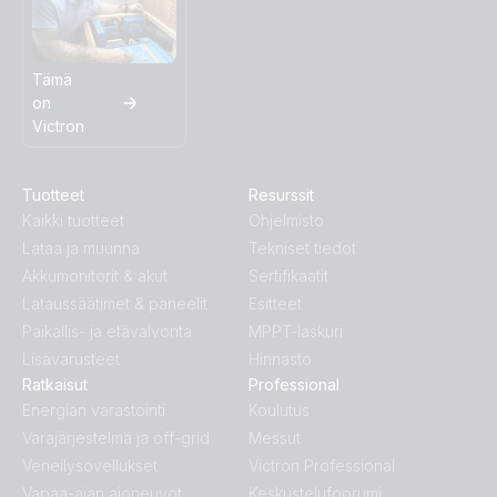
Tämä
on
Victron
Tuotteet
Resurssit
Kaikki tuotteet
Ohjelmisto
Lataa ja muunna
Tekniset tiedot
Akkumonitorit & akut
Sertifikaatit
Lataussäätimet & paneelit
Esitteet
Paikallis- ja etävalvonta
MPPT-laskuri
Lisävarusteet
Hinnasto
Ratkaisut
Professional
Energian varastointi
Koulutus
Varajärjestelmä ja off-grid
Messut
Veneilysovellukset
Victron Professional
Vapaa-ajan ajoneuvot
Keskustelufoorumi