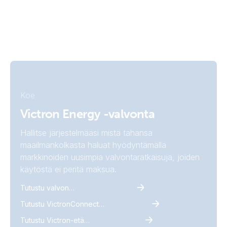
Koe
Victron Energy -valvonta
Hallitse järjestelmääsi mistä tahansa
maailmankolkasta haluat hyödyntämällä
markkinoiden uusimpia valvontaratkaisuja, joiden
käytöstä ei peritä maksua.
Tutustu valvontaan
Tutustu VictronConnect-sovellukseen
Tutustu Victron-etähallintaan