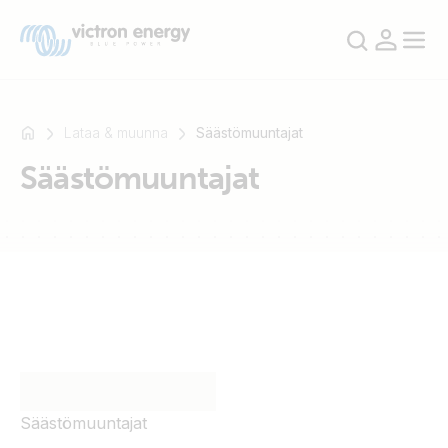
Lataa & muunna
Säästömuuntajat
Säästömuuntajat
Esimerkki:
SmartSolar
Multiplus-
II
Orion
XS
SmartShunt
Säästömuuntajat