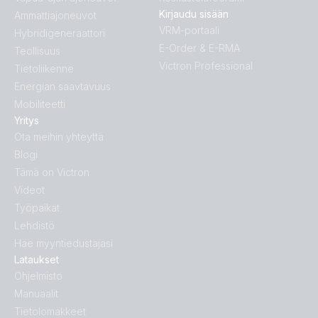
Kirjaudu sisään
Ammattiajoneuvot
VRM-portaali
Hybridigeneraattori
E-Order & E-RMA
Teollisuus
Victron Professional
Tietoliikenne
Energian saavtavuus
Mobiliteetti
Yritys
Ota meihin yhteyttä
Blogi
Tämä on Victron
Videot
Työpaikat
Lehdistö
Hae myyntiedustajasi
Lataukset
Ohjelmisto
Manuaalit
Tietolomakkeet