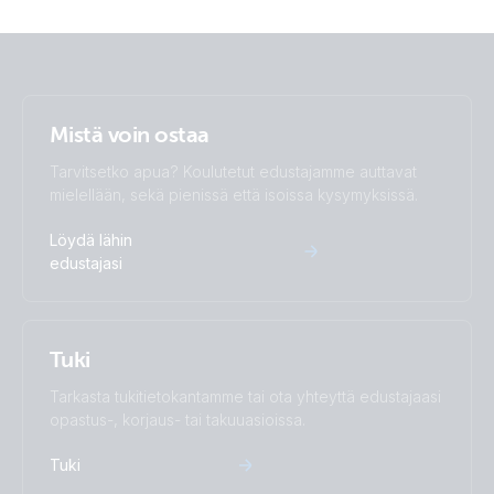
Mistä voin ostaa
Tarvitsetko apua? Koulutetut edustajamme auttavat
mielellään, sekä pienissä että isoissa kysymyksissä.
Löydä lähin
edustajasi
Tuki
Tarkasta tukitietokantamme tai ota yhteyttä edustajaasi
opastus-, korjaus- tai takuuasioissa.
Tuki