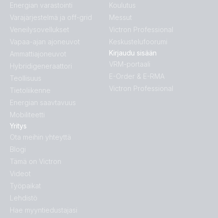
Energian varastointi
Koulutus
Varajärjestelmä ja off-grid
Messut
Veneilysovellukset
Victron Professional
Vapaa-ajan ajoneuvot
Keskustelufoorumi
Kirjaudu sisään
Ammattiajoneuvot
VRM-portaali
Hybridigeneraattori
E-Order & E-RMA
Teollisuus
Victron Professional
Tietoliikenne
Energian saavtavuus
Mobiliteetti
Yritys
Ota meihin yhteyttä
Blogi
Tämä on Victron
Videot
Työpaikat
Lehdistö
Hae myyntiedustajasi