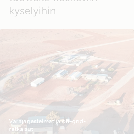
kyselyihin
Varajärjestelmät ja off-grid-
ratkaisut