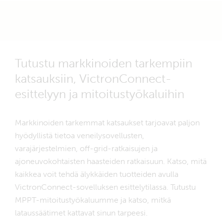
Tutustu markkinoiden tarkempiin
katsauksiin, VictronConnect-
esittelyyn ja mitoitustyökaluihin
Markkinoiden tarkemmat katsaukset tarjoavat paljon
hyödyllistä tietoa veneilysovellusten,
varajärjestelmien, off-grid-ratkaisujen ja
ajoneuvokohtaisten haasteiden ratkaisuun. Katso, mitä
kaikkea voit tehdä älykkäiden tuotteiden avulla
VictronConnect-sovelluksen esittelytilassa. Tutustu
MPPT-mitoitustyökaluumme ja katso, mitkä
lataussäätimet kattavat sinun tarpeesi.