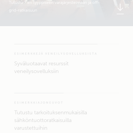
Tutustu 7 eri tyyppiseen varajärjestelmään ja off-
grid-ratkaisuun
ESIMERKKEJÄ VENEILYSOVELLUKSISTA
Syväluotaavat resurssit
veneilysovelluksiin
ESIMERKKIAJONEUVOT
Tutustu tarkoituksenmukaisilla
sähköntuottoratkaisuilla
varustettuihin