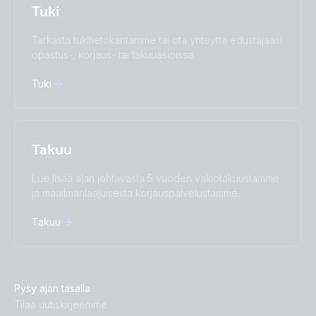
Polskie
Português
Tuki
Română
Slovenščina
Subscribe
Suomalainen
Svenska
Tarkasta tukitietokantamme tai ota yhteyttä edustajaasi
Türkçe
Ελληνικά
opastus-, korjaus- tai takuuasioissa.
Русский
Українська
Tuki
中國人
Takuu
Lue lisää alan johtavasta 5 vuoden vakiotakuustamme
ja maailmanlaajuisesta korjauspalvelustamme.
Takuu
Pysy ajan tasalla
Tilaa uutiskirjeemme