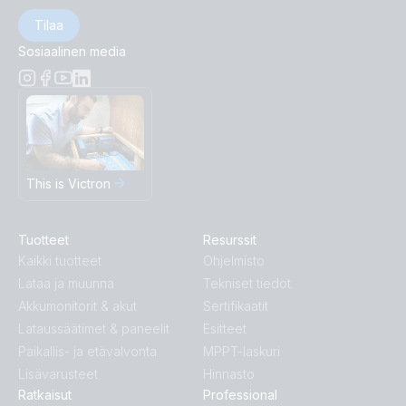
Tilaa
Sosiaalinen media
This is Victron
Tuotteet
Resurssit
Kaikki tuotteet
Ohjelmisto
Lataa ja muunna
Tekniset tiedot
Akkumonitorit & akut
Sertifikaatit
Lataussäätimet & paneelit
Esitteet
Paikallis- ja etävalvonta
MPPT-laskuri
Lisävarusteet
Hinnasto
Ratkaisut
Professional