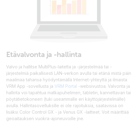
Etävalvonta ja -hallinta
Valvo ja hallitse MultiPlus-laitetta ja -järjestelmää tai -
järjestelmiä paikallisesti LAN-verkon avulla tai etänä mistä päin
maailmaa tahansa hyödyntämällä Internet-yhteyttä ja ilmaista
VRM App -sovellusta ja
VRM Portal
-websivustoa. Valvonta ja
hallinta voi tapahtua matkapuhelimen, tabletin, kannettavan tai
pöytätietokoneen (tuki useammalle eri käyttöjärjestelmälle)
avulla. Hallintasovelluksille ei ole rajoituksia, saatavissa on
lisäksi Color Control GX - ja Venus GX -laitteet. Voit määrittää
geoaitauksen vuokra-ajoneuvoille jne.