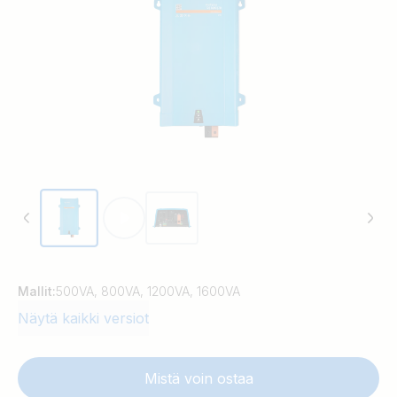
kaikki samaan koteloon sijoitettuna.
Mallit:
500VA, 800VA, 1200VA, 1600VA
Näytä kaikki versiot
Mistä voin ostaa