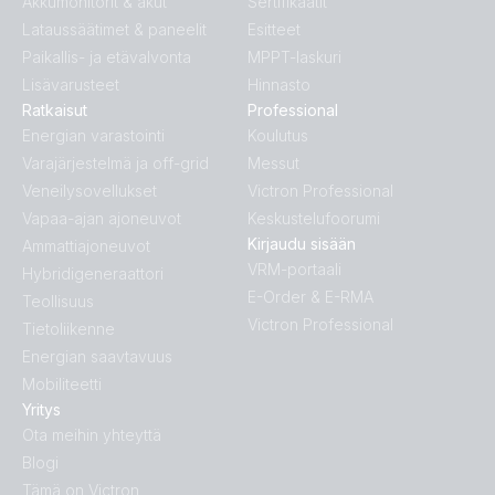
Akkumonitorit & akut
Sertifikaatit
Lataussäätimet & paneelit
Esitteet
Paikallis- ja etävalvonta
MPPT-laskuri
Lisävarusteet
Hinnasto
Ratkaisut
Professional
Energian varastointi
Koulutus
Varajärjestelmä ja off-grid
Messut
Veneilysovellukset
Victron Professional
Vapaa-ajan ajoneuvot
Keskustelufoorumi
Kirjaudu sisään
Ammattiajoneuvot
VRM-portaali
Hybridigeneraattori
E-Order & E-RMA
Teollisuus
Victron Professional
Tietoliikenne
Energian saavtavuus
Mobiliteetti
Yritys
Ota meihin yhteyttä
Blogi
Tämä on Victron