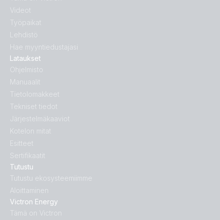
Videot
Työpaikat
Lehdistö
Hae myyntiedustajasi
Lataukset
Ohjelmisto
Manuaalit
Tietolomakkeet
Tekniset tiedot
Järjestelmäkaaviot
Kotelon mitat
Esitteet
Sertifikaatit
Tutustu
Tutustu ekosysteemiimme
Aloittaminen
Victron Energy
Tämä on Victron