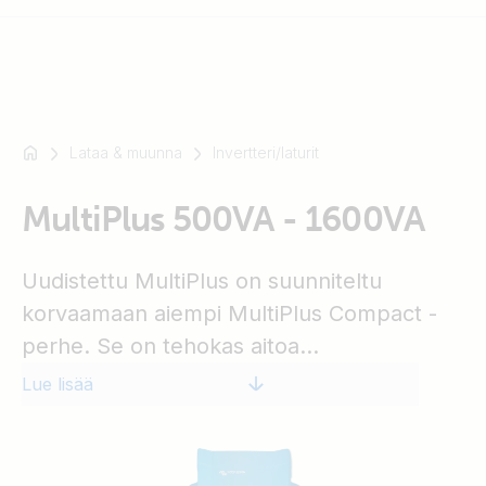
Lataa & muunna
Invertteri/laturit
Esimerkki:
SmartSolar
MultiPlus 500VA - 1600VA
Multiplus-
II
Orion
Uudistettu MultiPlus on suunniteltu
XS
korvaamaan aiempi MultiPlus Compact -
SmartShunt
perhe. Se on tehokas aitoa
siniaaltomuotoista vaihtojännitettä tuottava
Lue lisää
invertteri, edistyksellinen akkulaturi joka
sisältää adaptiivisen latausteknologian ja
erittäin nopean AC-vaihtojännitekytkennän