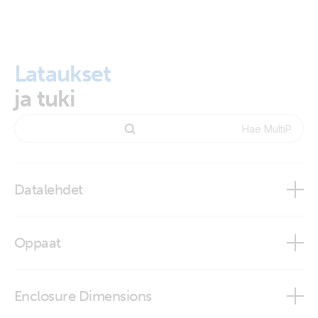
Lataukset
ja tuki
Datalehdet
MultiPlus 12/500/20 - 12/1200/50 120V
Oppaat
MultiPlus 500VA - 2000VA
Enclosure Dimensions
MultiPlus 12V 500-1200VA 120Vac