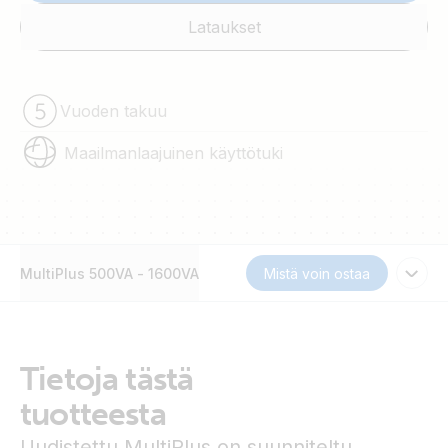
Lataukset
Vuoden takuu
Maailmanlaajuinen käyttötuki
MultiPlus 500VA - 1600VA
Mistä voin ostaa
Tietoja tästä
tuotteesta
Uudistettu MultiPlus on suunniteltu