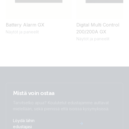
Certificate G83/2 Multi 500
Certificate Safety EN/IEC 62109-1 & IEC 60335-2-29 -
Battery Alarm GX
Digital Multi Control
MultiPlus 3kVA, 5kVA & Quattro 3kVA up to 15kVA
200/200A GX
Näytöt ja paneelit
Näytöt ja paneelit
Declaration of Conformity - MultiPlus 500VA - 2000VA
ISO9001 certificate
Mistä voin ostaa
Tarvitsetko apua? Koulutetut edustajamme auttavat
mielellään, sekä pienissä että isoissa kysymyksissä.
Löydä lähin
edustajasi