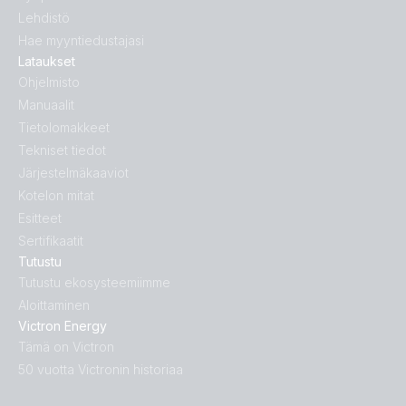
Lehdistö
Hae myyntiedustajasi
Lataukset
Ohjelmisto
Manuaalit
Tietolomakkeet
Tekniset tiedot
Järjestelmäkaaviot
Kotelon mitat
Esitteet
Sertifikaatit
Tutustu
Tutustu ekosysteemiimme
Aloittaminen
Victron Energy
Tämä on Victron
50 vuotta Victronin historiaa