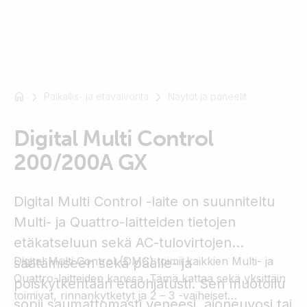
Paikallis- ja etävalvonta
Näytöt ja paneelit
Esimerkki:
SmartSolar
Digital Multi Control
Multiplus-
II
200/200A GX
Orion
XS
Digital Multi Control -laite on suunniteltu
SmartShunt
Multi- ja Quattro-laitteiden tietojen
etäkatseluun sekä AC-tulovirtojen
Digital Multi Control (DMC) toimii kaikkien Multi- ja
säätämiseen sekä päälle- ja
Quattro-laitteiden kanssa. Tämä kattaa sekä yksittäin
poiskytkentään etäohjatusti. Sen muotoilu
toimivat, rinnankytketyt ja 2 – 3 -vaiheiset
sopii saumattomasti veneesi, ajoneuvosi tai