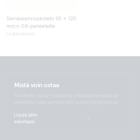
Seinäasennuskotelo 65 x 120
mm:n GX-paneeleille
Lisätarvikkeet
Mistä voin ostaa
Tarvitsetko apua? Koulutetut edustajamme auttavat
mielellään, sekä pienissä että isoissa kysymyksissä.
Löydä lähin
edustajasi