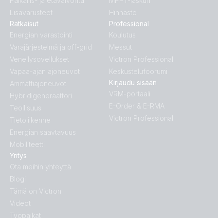
Paikallis- ja etävalvonta
MPPT-laskuri
Lisävarusteet
Hinnasto
Ratkaisut
Professional
Energian varastointi
Koulutus
Varajärjestelmä ja off-grid
Messut
Veneilysovellukset
Victron Professional
Vapaa-ajan ajoneuvot
Keskustelufoorumi
Kirjaudu sisään
Ammattiajoneuvot
VRM-portaali
Hybridigeneraattori
E-Order & E-RMA
Teollisuus
Victron Professional
Tietoliikenne
Energian saavtavuus
Mobiliteetti
Yritys
Ota meihin yhteyttä
Blogi
Tämä on Victron
Videot
Työpaikat