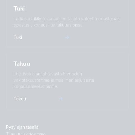
Tuki
Tarkasta tukitietokantamme tai ota yhteyttä edustajaasi
opastus-, korjaus- tai takuuasioissa.
Tuki
Takuu
Lue lisää alan johtavasta 5 vuoden
vakiotakuustamme ja maailmanlaajuisesta
korjauspalvelustamme.
Takuu
Pysy ajan tasalla
Tilaa uutiskirjeemme