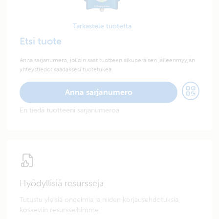
Tarkastele tuotetta
Etsi tuote
Anna sarjanumero, jolloin saat tuotteen alkuperäisen jälleenmyyjän
yhteystiedot saadaksesi tuotetukea.
Anna sarjanumero
En tiedä tuotteeni sarjanumeroa
Hyödyllisiä resursseja
Tutustu yleisiä ongelmia ja niiden korjausehdotuksia
koskeviin resursseihimme.