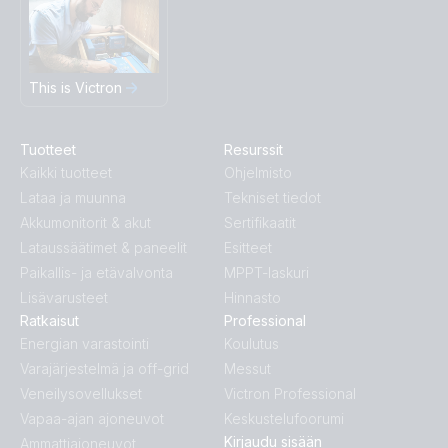
This is Victron
Tuotteet
Resurssit
Kaikki tuotteet
Ohjelmisto
Lataa ja muunna
Tekniset tiedot
Akkumonitorit & akut
Sertifikaatit
Lataussäätimet & paneelit
Esitteet
Paikallis- ja etävalvonta
MPPT-laskuri
Lisävarusteet
Hinnasto
Ratkaisut
Professional
Energian varastointi
Koulutus
Varajärjestelmä ja off-grid
Messut
Veneilysovellukset
Victron Professional
Vapaa-ajan ajoneuvot
Keskustelufoorumi
Kirjaudu sisään
Ammattiajoneuvot