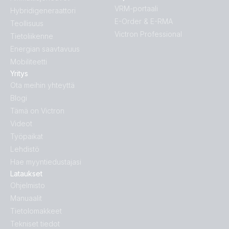
VRM-portaali
Hybridigeneraattori
E-Order & E-RMA
Teollisuus
Victron Professional
Tietoliikenne
Energian saavtavuus
Mobiliteetti
Yritys
Ota meihin yhteyttä
Blogi
Tämä on Victron
Videot
Työpaikat
Lehdistö
Hae myyntiedustajasi
Lataukset
Ohjelmisto
Manuaalit
Tietolomakkeet
Tekniset tiedot