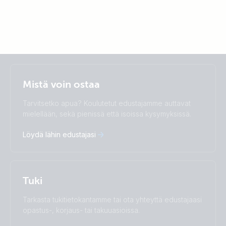
Selected
Stay up to date
Suomalainen
Mistä voin ostaa
Change language
Tarvitsetko apua? Koulutetut edustajamme auttavat
Čeština
Dansk
mielellään, sekä pienissä että isoissa kysymyksissä.
Deutsch
English
Löydä lähin edustajasi
Español
Français
Italiano
Magyar
Nederlands
Norsk
I agree to receive the newsletter and accept the
Polskie
Português
Privacy Policy.
Tuki
Română
Slovenščina
Subscribe
Suomalainen
Svenska
Tarkasta tukitietokantamme tai ota yhteyttä edustajaasi
Türkçe
Ελληνικά
opastus-, korjaus- tai takuuasioissa.
Русский
Українська
中國人