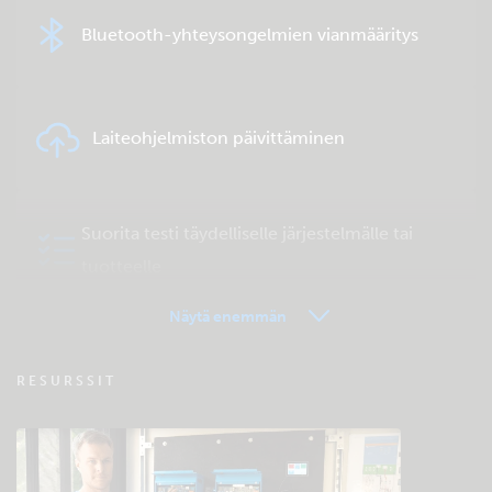
Bluetooth-yhteysongelmien vianmääritys
Laiteohjelmiston päivittäminen
Suorita testi täydelliselle järjestelmälle tai
tuotteelle
Näytä enemmän
VRM - Etähallinta FAQ
RESURSSIT
Tutustu yhteisön ylläpitämään
tukitietokantaan