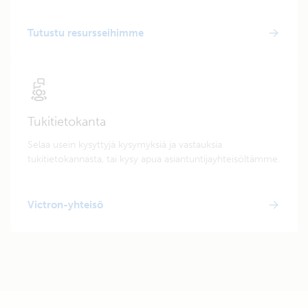
Tutustu resursseihimme
Tukitietokanta
Selaa usein kysyttyjä kysymyksiä ja vastauksia
tukitietokannasta, tai kysy apua asiantuntijayhteisöltämme.
Victron-yhteisö