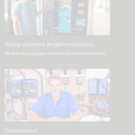
Yleiset lataukset ja dokumentaatio
Wiring unlimited (englanninkielinen)
Tämä e-kirja opastaa virheettömiin johtokytkentöihin
.
Opastevideot