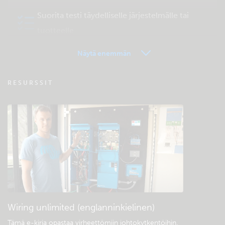
Suorita testi täydelliselle järjestelmälle tai
tuotteelle
Näytä enemmän
VRM - Etähallinta FAQ
RESURSSIT
Tutustu yhteisön ylläpitämään
tukitietokantaan
Yleiset lataukset ja dokumentaatio
Wiring unlimited (englanninkielinen)
Tämä e-kirja opastaa virheettömiin johtokytkentöihin
.