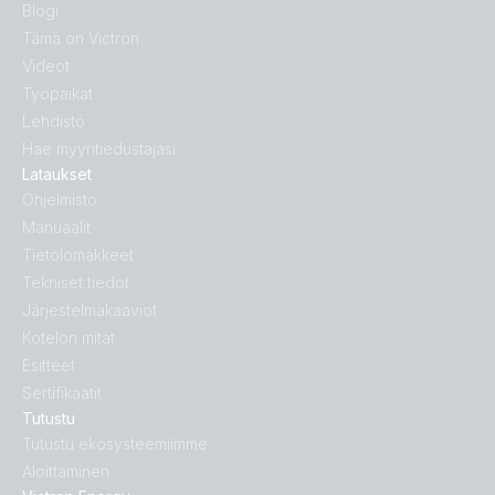
Blogi
Tämä on Victron
Videot
Työpaikat
Lehdistö
Hae myyntiedustajasi
Lataukset
Ohjelmisto
Manuaalit
Tietolomakkeet
Tekniset tiedot
Järjestelmäkaaviot
Kotelon mitat
Esitteet
Sertifikaatit
Tutustu
Tutustu ekosysteemiimme
Aloittaminen