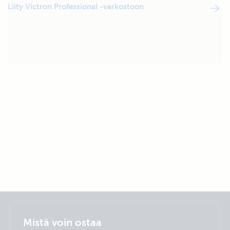
Liity Victron Professional -verkostoon
Selected
Stay up to date
Suomalainen
Mistä voin ostaa