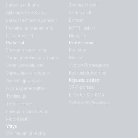
Lataa ja muunna
Tekniset tiedot
Akkumonitorit & akut
Sertifikaatit
Lataussäätimet & paneelit
Esitteet
Paikallis- ja etävalvonta
MPPT-laskuri
Lisävarusteet
Hinnasto
Ratkaisut
Professional
Energian varastointi
Koulutus
Varajärjestelmä ja off-grid
Messut
Veneilysovellukset
Victron Professional
Vapaa-ajan ajoneuvot
Keskustelufoorumi
Kirjaudu sisään
Ammattiajoneuvot
VRM-portaali
Hybridigeneraattori
E-Order & E-RMA
Teollisuus
Victron Professional
Tietoliikenne
Energian saavtavuus
Mobiliteetti
Yritys
Ota meihin yhteyttä