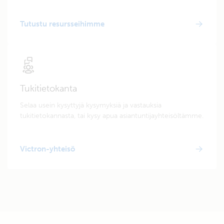
Tutustu resursseihimme
Tukitietokanta
Selaa usein kysyttyjä kysymyksiä ja vastauksia
tukitietokannasta, tai kysy apua asiantuntijayhteisöltämme.
Victron-yhteisö