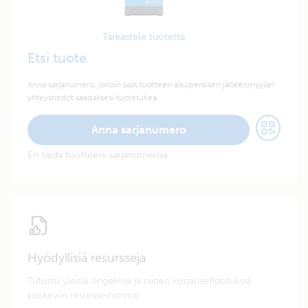
Tarkastele tuotetta
Etsi tuote
Anna sarjanumero, jolloin saat tuotteen alkuperäisen jälleenmyyjän
yhteystiedot saadaksesi tuotetukea.
Anna sarjanumero
En tiedä tuotteeni sarjanumeroa
Hyödyllisiä resursseja
Tutustu yleisiä ongelmia ja niiden korjausehdotuksia
koskeviin resursseihimme.