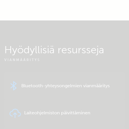
Hyödyllisiä resursseja
VIANMÄÄRITYS
Bluetooth-yhteysongelmien vianmääritys
Laiteohjelmiston päivittäminen