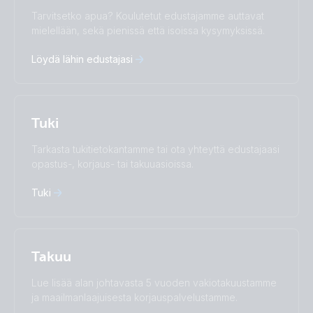
Change language
Tarvitsetko apua? Koulutetut edustajamme auttavat
Čeština
Dansk
mielellään, sekä pienissä että isoissa kysymyksissä.
Deutsch
English
Löydä lähin edustajasi
Español
Français
Italiano
Magyar
Nederlands
Norsk
I agree to receive the newsletter and accept the
Polskie
Português
Privacy Policy.
Tuki
Română
Slovenščina
Subscribe
Suomalainen
Svenska
Tarkasta tukitietokantamme tai ota yhteyttä edustajaasi
Türkçe
Ελληνικά
opastus-, korjaus- tai takuuasioissa.
Русский
Українська
中國人
Tuki
Takuu
Lue lisää alan johtavasta 5 vuoden vakiotakuustamme
ja maailmanlaajuisesta korjauspalvelustamme.