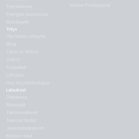
Victron Professional
Tietoliikenne
Energian saavtavuus
Mobiliteetti
Yritys
Ota meihin yhteyttä
Blogi
Tämä on Victron
Videot
Työpaikat
Lehdistö
Hae myyntiedustajasi
Lataukset
Ohjelmisto
Manuaalit
Tietolomakkeet
Tekniset tiedot
Järjestelmäkaaviot
Kotelon mitat