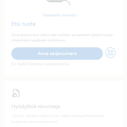
Tarkastele tuotetta
Etsi tuote
Anna sarjanumero, jolloin saat tuotteen alkuperäisen jälleenmyyjän
yhteystiedot saadaksesi tuotetukea.
Anna sarjanumero
En tiedä tuotteeni sarjanumeroa
Hyödyllisiä resursseja
Tutustu yleisiä ongelmia ja niiden korjausehdotuksia
koskeviin resursseihimme.