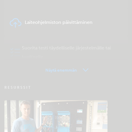
Laiteohjelmiston päivittäminen
Suorita testi täydelliselle järjestelmälle tai
tuotteelle
Näytä enemmän
VRM - Etähallinta FAQ
RESURSSIT
Tutustu yhteisön ylläpitämään
tukitietokantaan