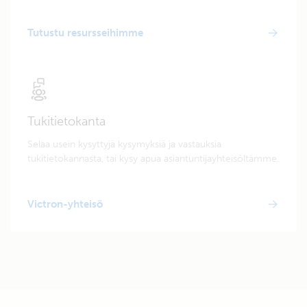
Tutustu resursseihimme
Tukitietokanta
Selaa usein kysyttyjä kysymyksiä ja vastauksia
tukitietokannasta, tai kysy apua asiantuntijayhteisöltämme.
Victron-yhteisö