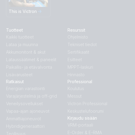
This is Victron
Tuotteet
Resurssit
Kaikki tuotteet
Ohjelmisto
Lataa ja muunna
Tekniset tiedot
Akkumonitorit & akut
Sertifikaatit
Lataussäätimet & paneelit
Esitteet
Paikallis- ja etävalvonta
MPPT-laskuri
Lisävarusteet
Hinnasto
Ratkaisut
Professional
Energian varastointi
Koulutus
Varajärjestelmä ja off-grid
Messut
Veneilysovellukset
Victron Professional
Vapaa-ajan ajoneuvot
Keskustelufoorumi
Kirjaudu sisään
Ammattiajoneuvot
VRM-portaali
Hybridigeneraattori
E-Order & E-RMA
Teollisuus