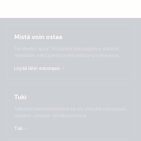
Selected
Stay up to date
Suomalainen
Mistä voin ostaa
Change language
Tarvitsetko apua? Koulutetut edustajamme auttavat
Čeština
Dansk
mielellään, sekä pienissä että isoissa kysymyksissä.
Deutsch
English
Löydä lähin edustajasi
Español
Français
Italiano
Magyar
Nederlands
Norsk
I agree to receive the newsletter and accept the
Polskie
Português
Privacy Policy.
Tuki
Română
Slovenščina
Subscribe
Suomalainen
Svenska
Tarkasta tukitietokantamme tai ota yhteyttä edustajaasi
Türkçe
Ελληνικά
opastus-, korjaus- tai takuuasioissa.
Русский
Українська
中國人
Tuki