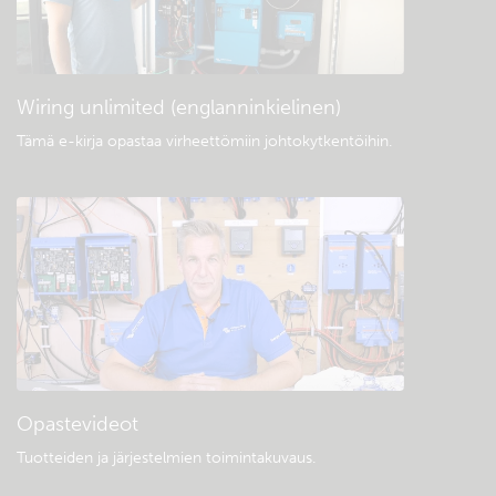
Yleiset lataukset ja dokumentaatio
Wiring unlimited (englanninkielinen)
Tämä e-kirja opastaa virheettömiin johtokytkentöihin
.
Opastevideot
Tuotteiden ja järjestelmien toimintakuvaus
.