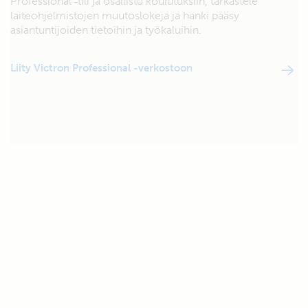
Professional ‑tili ja osallistu koulutuksiin, tarkastele
laiteohjelmistojen muutoslokeja ja hanki pääsy
asiantuntijoiden tietoihin ja työkaluihin.
Liity Victron Professional -verkostoon