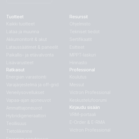
Tuotteet
Resurssit
Kaikki tuotteet
Ohjelmisto
Lataa ja muunna
Tekniset tiedot
Akkumonitorit & akut
Sertifikaatit
Lataussäätimet & paneelit
Esitteet
Paikallis- ja etävalvonta
MPPT-laskuri
Lisävarusteet
Hinnasto
Ratkaisut
Professional
Energian varastointi
Koulutus
Varajärjestelmä ja off-grid
Messut
Veneilysovellukset
Victron Professional
Vapaa-ajan ajoneuvot
Keskustelufoorumi
Kirjaudu sisään
Ammattiajoneuvot
VRM-portaali
Hybridigeneraattori
E-Order & E-RMA
Teollisuus
Victron Professional
Tietoliikenne
Energian saavtavuus