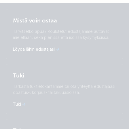
Selected
Stay up to date
Suomalainen
Mistä voin ostaa
Change language
Tarvitsetko apua? Koulutetut edustajamme auttavat
Čeština
Dansk
mielellään, sekä pienissä että isoissa kysymyksissä.
Deutsch
English
Löydä lähin edustajasi
Español
Français
Italiano
Magyar
Nederlands
Norsk
I agree to receive the newsletter and accept the
Polskie
Português
Privacy Policy.
Tuki
Română
Slovenščina
Subscribe
Suomalainen
Svenska
Tarkasta tukitietokantamme tai ota yhteyttä edustajaasi
Türkçe
Ελληνικά
opastus-, korjaus- tai takuuasioissa.
Русский
Українська
中國人
Tuki