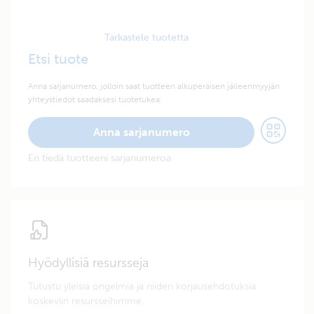
Tarkastele tuotetta
Etsi tuote
Anna sarjanumero, jolloin saat tuotteen alkuperäisen jälleenmyyjän
yhteystiedot saadaksesi tuotetukea.
Anna sarjanumero
En tiedä tuotteeni sarjanumeroa
Hyödyllisiä resursseja
Tutustu yleisiä ongelmia ja niiden korjausehdotuksia
koskeviin resursseihimme.