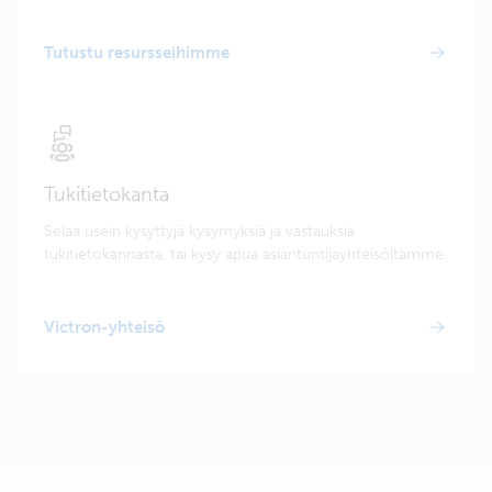
Tutustu resursseihimme
Tukitietokanta
Selaa usein kysyttyjä kysymyksiä ja vastauksia
tukitietokannasta, tai kysy apua asiantuntijayhteisöltämme.
Victron-yhteisö