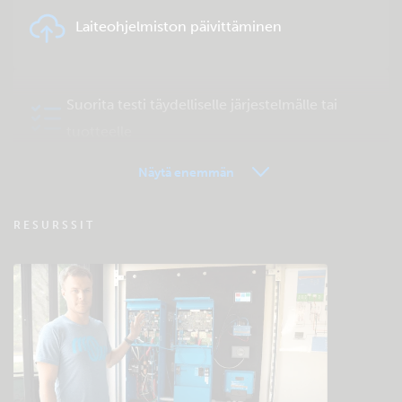
Laiteohjelmiston päivittäminen
Suorita testi täydelliselle järjestelmälle tai
tuotteelle
Näytä enemmän
VRM - Etähallinta FAQ
RESURSSIT
Tutustu yhteisön ylläpitämään
tukitietokantaan
Yleiset lataukset ja dokumentaatio