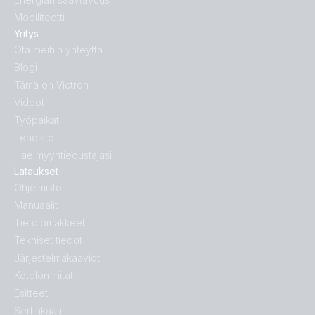
Mobiliteetti
Yritys
Ota meihin yhteyttä
Blogi
Tämä on Victron
Videot
Työpaikat
Lehdistö
Hae myyntiedustajasi
Lataukset
Ohjelmisto
Manuaalit
Tietolomakkeet
Tekniset tiedot
Järjestelmäkaaviot
Kotelon mitat
Esitteet
Sertifikaatit