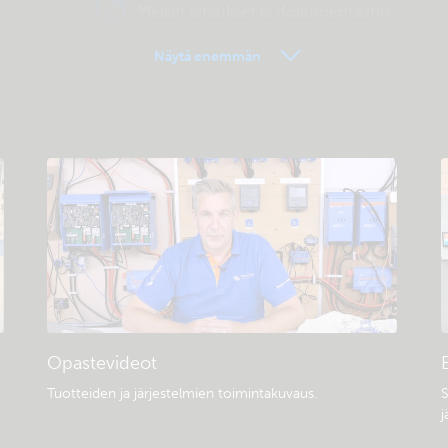
Yleiset lataukset ja dokumentaatio
Näytä enemmän
Opastevideot
Tuotteiden ja järjestelmien toimintakuvaus
.
S
j