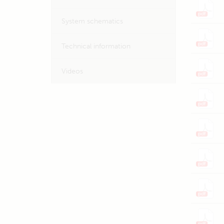
System schematics
Technical information
Videos