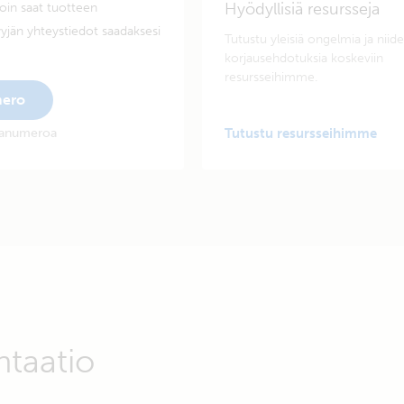
Hyödyllisiä resursseja
oin saat tuotteen
yjän yhteystiedot saadaksesi
Tutustu yleisiä ongelmia ja niid
korjausehdotuksia koskeviin
resursseihimme.
mero
rjanumeroa
Tutustu resursseihimme
ntaatio