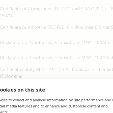
Certificate of Compliance, UL 1741 and CSA C22.2, all
150/100
Certificate Automotive ECE R10-6 - BlueSolar & Smar
Declaration of Conformity - SmartSolar MPPT 150/35 
Declaration of Conformity - SmartSolar MPPT 150/45 
Certificate Safety RETIE 40117 - All BlueSolar and Sma
(Colombia)
ookies on this site
kies to collect and analyse information on site performance and 
cial media features and to enhance and customise content and
ents.