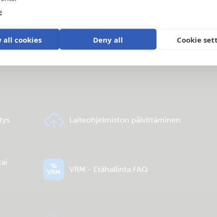
e
 all cookies
Deny all
Cookie set
a
tys
Laiteohjelmiston päivittäminen
tai
VRM - Etähallinta FAQ