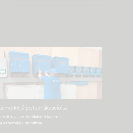
Esimerkkijärjestelmäkaavioita
uosittuja, ammattilaisten laatimia
ärjestelmäsuunnitelmia.