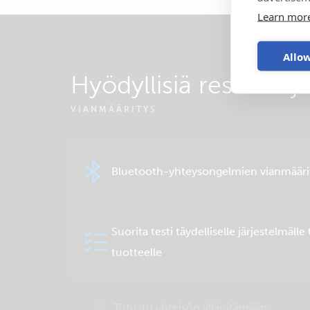
Learn mor
Allow
Hyödyllisiä resurssej
VIANMÄÄRITYS
Bluetooth-yhteysongelmien vianmääri
Suorita testi täydelliselle järjestelmälle 
tuotteelle
Tutustu yhteisön ylläpitämään