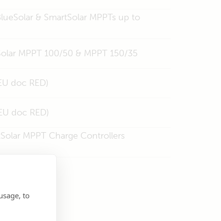
 BlueSolar & SmartSolar MPPTs up to
tSolar MPPT 100/50 & MPPT 150/35
(EU doc RED)
(EU doc RED)
rtSolar MPPT Charge Controllers
usage, to