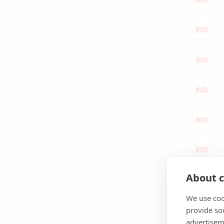
About c
We use coo
provide so
advertisem