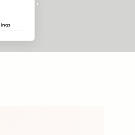
ärjestelmäsuunnitelmia.
tings