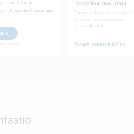
Hyödyllisiä resursseja
oin saat tuotteen
yjän yhteystiedot saadaksesi
Tutustu yleisiä ongelmia ja niid
korjausehdotuksia koskeviin
resursseihimme.
mero
rjanumeroa
Tutustu resursseihimme
ntaatio