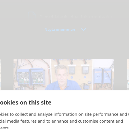
Yleiset lataukset ja dokumentaatio
Näytä enemmän
ookies on this site
kies to collect and analyse information on site performance and 
Opastevideot
cial media features and to enhance and customise content and
Tuotteiden ja järjestelmien toimintakuvaus
.
S
ents.