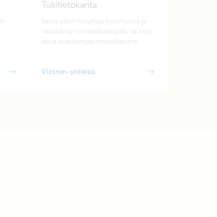
Tukitietokanta
en
Selaa usein kysyttyjä kysymyksiä ja
vastauksia tukitietokannasta, tai kysy
apua asiantuntijayhteisöltämme.
Victron-yhteisö