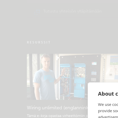
Tutustu yhteisön ylläpitämään
tukitietokantaan
RESURSSIT
About c
We use coo
Wiring unlimited (englanninkielinen)
provide so
Tämä e-kirja opastaa virheettömiin johtokytkentöihin
.
advertisem