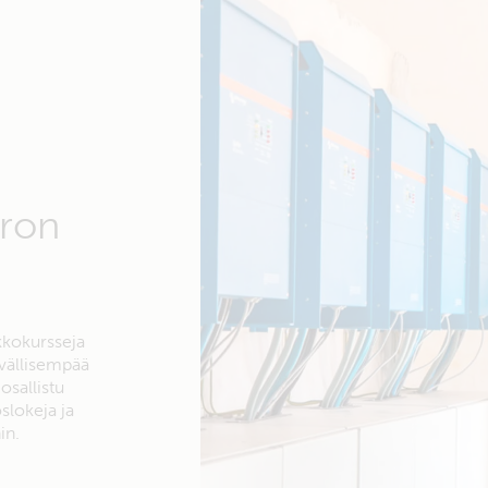
tron
kkokursseja
yvällisempää
osallistu
slokeja ja
in.