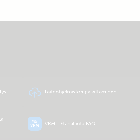
a
tys
Laiteohjelmiston päivittäminen
tai
VRM - Etähallinta FAQ