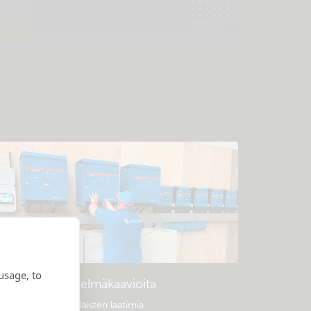
usage, to
Esimerkkijärjestelmäkaavioita
uosittuja, ammattilaisten laatimia