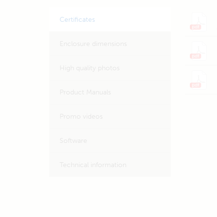
Certificates
Enclosure dimensions
High quality photos
Product Manuals
Promo videos
Software
Technical information