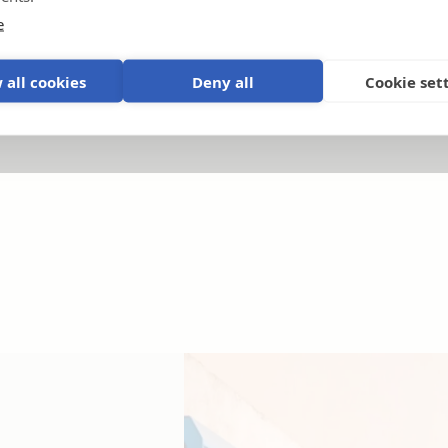
j
e
 all cookies
Deny all
Cookie set