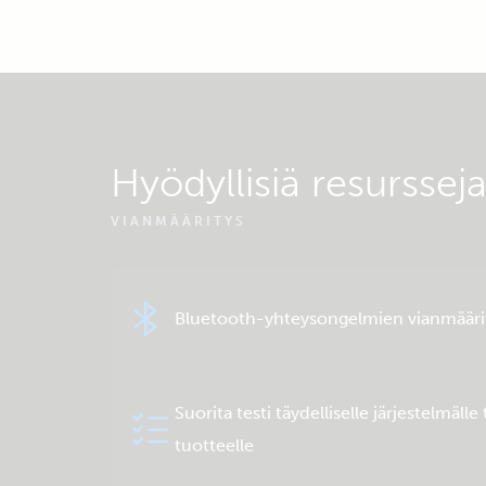
Hyödyllisiä resurssej
VIANMÄÄRITYS
Bluetooth-yhteysongelmien vianmääri
Suorita testi täydelliselle järjestelmälle 
tuotteelle