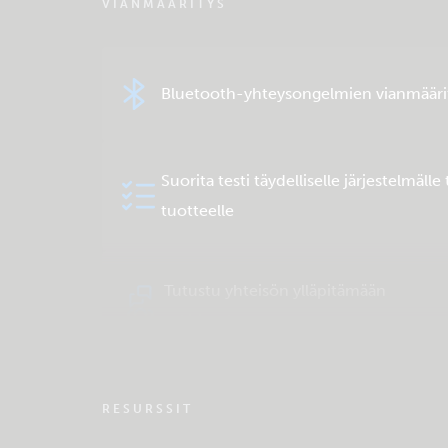
VIANMÄÄRITYS
Bluetooth-yhteysongelmien vianmääri
Suorita testi täydelliselle järjestelmälle 
tuotteelle
Tutustu yhteisön ylläpitämään
tukitietokantaan
RESURSSIT