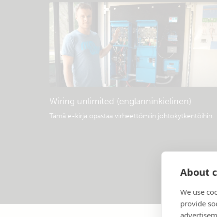
Wiring unlimited (englanninkielinen)
Tämä e-kirja opastaa virheettömiin johtokytkentöihin
.
About c
We use coo
provide so
advertisem