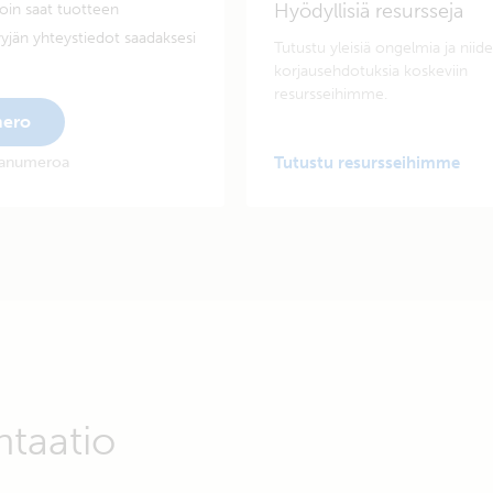
Hyödyllisiä resursseja
oin saat tuotteen
yjän yhteystiedot saadaksesi
Tutustu yleisiä ongelmia ja niid
korjausehdotuksia koskeviin
resursseihimme.
mero
rjanumeroa
Tutustu resursseihimme
ntaatio