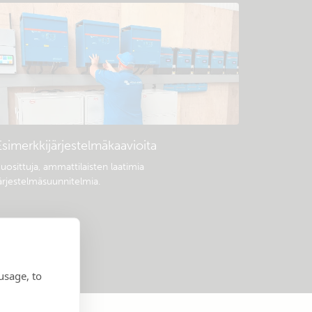
Esimerkkijärjestelmäkaavioita
uosittuja, ammattilaisten laatimia
ärjestelmäsuunnitelmia.
usage, to