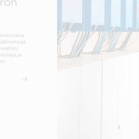
tron
kkokursseja
yvällisempää
osallistu
slokeja ja
in.