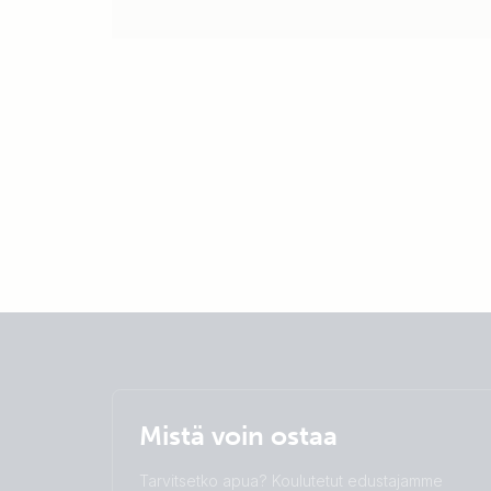
Mistä voin ostaa
Tarvitsetko apua? Koulutetut edustajamme