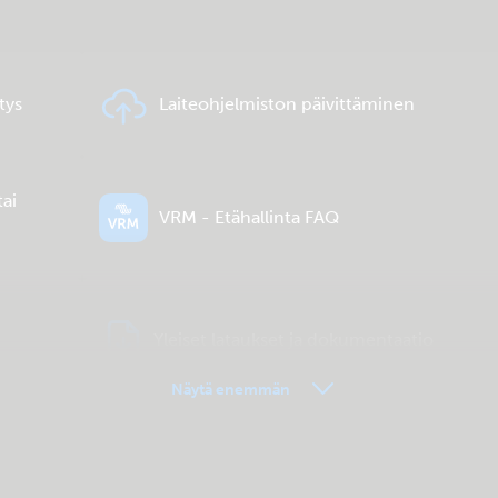
tys
Laiteohjelmiston päivittäminen
tai
VRM - Etähallinta FAQ
Yleiset lataukset ja dokumentaatio
Näytä enemmän