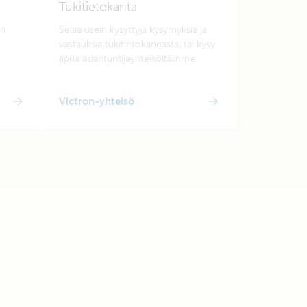
Tukitietokanta
en
Selaa usein kysyttyjä kysymyksiä ja
vastauksia tukitietokannasta, tai kysy
apua asiantuntijayhteisöltämme.
Victron-yhteisö