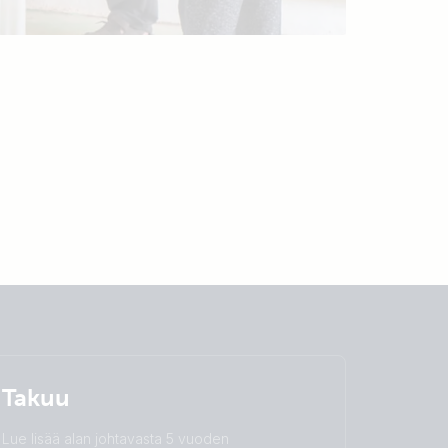
Takuu
Lue lisää alan johtavasta 5 vuoden