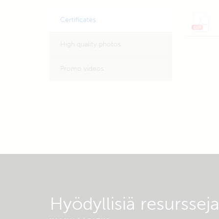
Certificates
High quality photos
Promo videos
Hyödyllisiä resurssej