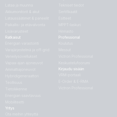
Lataa ja muunna
Tekniset tiedot
Akkumonitorit & akut
Sertifikaatit
Lataussäätimet & paneelit
Esitteet
Paikallis- ja etävalvonta
MPPT-laskuri
Lisävarusteet
Hinnasto
Ratkaisut
Professional
Energian varastointi
Koulutus
Varajärjestelmä ja off-grid
Messut
Veneilysovellukset
Victron Professional
Vapaa-ajan ajoneuvot
Keskustelufoorumi
Kirjaudu sisään
Ammattiajoneuvot
VRM-portaali
Hybridigeneraattori
E-Order & E-RMA
Teollisuus
Victron Professional
Tietoliikenne
Energian saavtavuus
Mobiliteetti
Yritys
Ota meihin yhteyttä