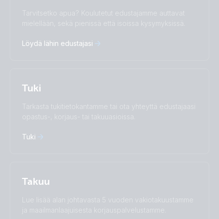
Change language
Tarvitsetko apua? Koulutetut edustajamme auttavat
Čeština
Dansk
mielellään, sekä pienissä että isoissa kysymyksissä.
Deutsch
English
Löydä lähin edustajasi
Español
Français
Italiano
Magyar
Nederlands
Norsk
I agree to receive the newsletter and accept the
Polskie
Português
Privacy Policy.
Tuki
Română
Slovenščina
Subscribe
Suomalainen
Svenska
Tarkasta tukitietokantamme tai ota yhteyttä edustajaasi
Türkçe
Ελληνικά
opastus-, korjaus- tai takuuasioissa.
Русский
Українська
中國人
Tuki
Takuu
Lue lisää alan johtavasta 5 vuoden vakiotakuustamme
ja maailmanlaajuisesta korjauspalvelustamme.