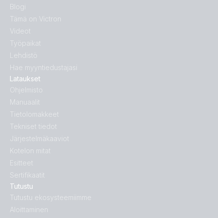
Blogi
Tämä on Victron
Videot
Työpaikat
Lehdistö
Hae myyntiedustajasi
Lataukset
Ohjelmisto
Manuaalit
Tietolomakkeet
Tekniset tiedot
Järjestelmäkaaviot
Kotelon mitat
Esitteet
Sertifikaatit
Tutustu
Tutustu ekosysteemiimme
Aloittaminen