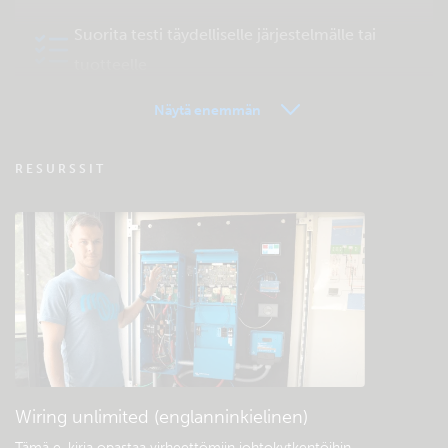
Suorita testi täydelliselle järjestelmälle tai
tuotteelle
Näytä enemmän
VRM - Etähallinta FAQ
RESURSSIT
Tutustu yhteisön ylläpitämään
tukitietokantaan
Yleiset lataukset ja dokumentaatio
Wiring unlimited (englanninkielinen)
Tämä e-kirja opastaa virheettömiin johtokytkentöihin
.