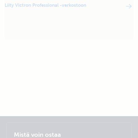
Liity Victron Professional -verkostoon
Selected
Stay up to date
Suomalainen
Mistä voin ostaa