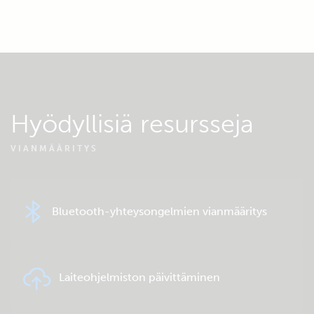
Hyödyllisiä resursseja
VIANMÄÄRITYS
Bluetooth-yhteysongelmien vianmääritys
Laiteohjelmiston päivittäminen