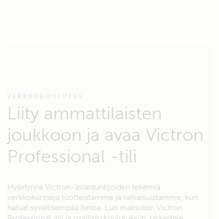
VERKKOKOULUTUS
Liity ammattilaisten
joukkoon ja avaa Victron
Professional -tili
Hyödynnä Victron-asiantuntijoiden tekemiä
verkkokursseja tuotteistamme ja ratkaisuistamme, kun
haluat syvällisempää tietoa. Luo maksuton Victron
Professional ‑tili ja osallistu koulutuksiin, tarkastele