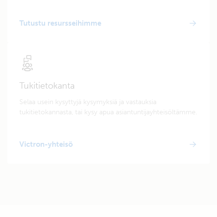
Tutustu resursseihimme
Tukitietokanta
Selaa usein kysyttyjä kysymyksiä ja vastauksia
tukitietokannasta, tai kysy apua asiantuntijayhteisöltämme.
Victron-yhteisö