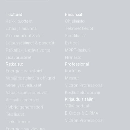
Tuotteet
Resurssit
Kaikki tuotteet
Ohjelmisto
Lataa ja muunna
Tekniset tiedot
Akkumonitorit & akut
Sertifikaatit
Lataussäätimet & paneelit
Esitteet
Paikallis- ja etävalvonta
MPPT-laskuri
Lisävarusteet
Hinnasto
Ratkaisut
Professional
Energian varastointi
Koulutus
Varajärjestelmä ja off-grid
Messut
Veneilysovellukset
Victron Professional
Vapaa-ajan ajoneuvot
Keskustelufoorumi
Kirjaudu sisään
Ammattiajoneuvot
VRM-portaali
Hybridigeneraattori
E-Order & E-RMA
Teollisuus
Victron Professional
Tietoliikenne
Energian saavtavuus