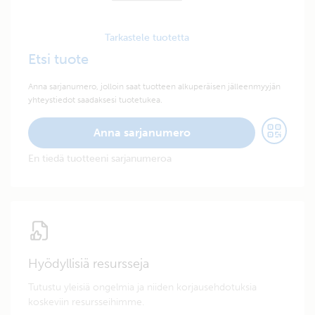
Tarkastele tuotetta
Etsi tuote
Anna sarjanumero, jolloin saat tuotteen alkuperäisen jälleenmyyjän
yhteystiedot saadaksesi tuotetukea.
Anna sarjanumero
En tiedä tuotteeni sarjanumeroa
Hyödyllisiä resursseja
Tutustu yleisiä ongelmia ja niiden korjausehdotuksia
koskeviin resursseihimme.