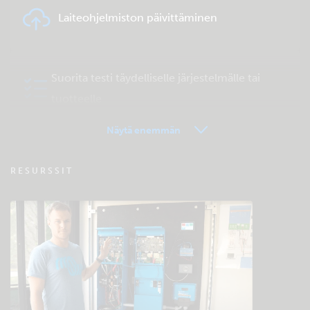
Laiteohjelmiston päivittäminen
Suorita testi täydelliselle järjestelmälle tai
tuotteelle
Näytä enemmän
VRM - Etähallinta FAQ
RESURSSIT
Tutustu yhteisön ylläpitämään
tukitietokantaan
Yleiset lataukset ja dokumentaatio