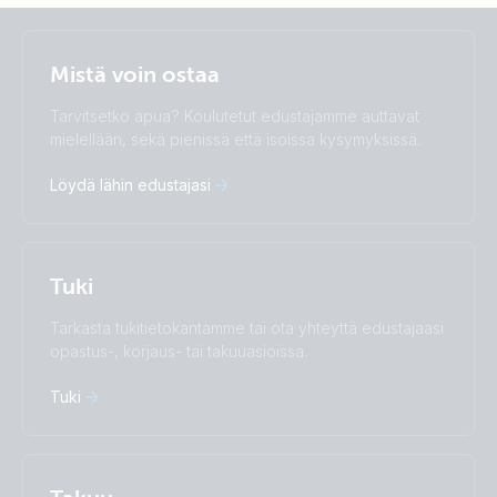
Selected
Stay up to date
Suomalainen
Mistä voin ostaa
Change language
Tarvitsetko apua? Koulutetut edustajamme auttavat
Čeština
Dansk
mielellään, sekä pienissä että isoissa kysymyksissä.
Deutsch
English
Löydä lähin edustajasi
Español
Français
Italiano
Magyar
Nederlands
Norsk
I agree to receive the newsletter and accept the
Polskie
Português
Privacy Policy.
Tuki
Română
Slovenščina
Subscribe
Suomalainen
Svenska
Tarkasta tukitietokantamme tai ota yhteyttä edustajaasi
Türkçe
Ελληνικά
opastus-, korjaus- tai takuuasioissa.
Русский
Українська
中國人
Tuki