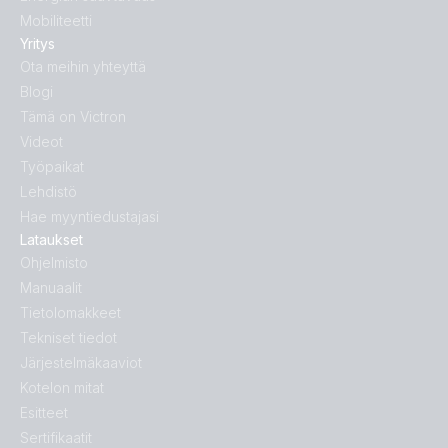
Mobiliteetti
Yritys
Ota meihin yhteyttä
Blogi
Tämä on Victron
Videot
Työpaikat
Lehdistö
Hae myyntiedustajasi
Lataukset
Ohjelmisto
Manuaalit
Tietolomakkeet
Tekniset tiedot
Järjestelmäkaaviot
Kotelon mitat
Esitteet
Sertifikaatit