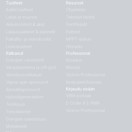
Tuotteet
Resurssit
Kaikki tuotteet
Ohjelmisto
Lataa ja muunna
Tekniset tiedot
Akkumonitorit & akut
Sertifikaatit
Lataussäätimet & paneelit
Esitteet
Paikallis- ja etävalvonta
MPPT-laskuri
Lisävarusteet
Hinnasto
Ratkaisut
Professional
Energian varastointi
Koulutus
Varajärjestelmä ja off-grid
Messut
Veneilysovellukset
Victron Professional
Vapaa-ajan ajoneuvot
Keskustelufoorumi
Kirjaudu sisään
Ammattiajoneuvot
VRM-portaali
Hybridigeneraattori
E-Order & E-RMA
Teollisuus
Victron Professional
Tietoliikenne
Energian saavtavuus
Mobiliteetti