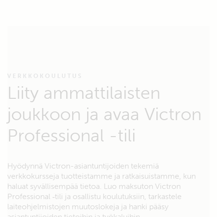
VERKKOKOULUTUS
Liity ammattilaisten
joukkoon ja avaa Victron
Professional -tili
Hyödynnä Victron-asiantuntijoiden tekemiä
verkkokursseja tuotteistamme ja ratkaisuistamme, kun
haluat syvällisempää tietoa. Luo maksuton Victron
Professional ‑tili ja osallistu koulutuksiin, tarkastele
laiteohjelmistojen muutoslokeja ja hanki pääsy
asiantuntijoiden tietoihin ja työkaluihin.