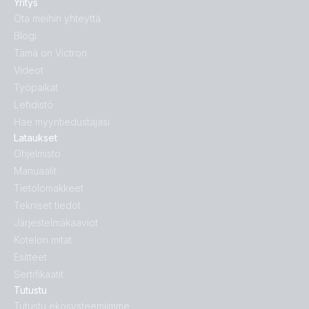
Yritys
Ota meihin yhteyttä
Blogi
Tämä on Victron
Videot
Työpaikat
Lehdistö
Hae myyntiedustajasi
Lataukset
Ohjelmisto
Manuaalit
Tietolomakkeet
Tekniset tiedot
Järjestelmäkaaviot
Kotelon mitat
Esitteet
Sertifikaatit
Tutustu
Tutustu ekosysteemiimme