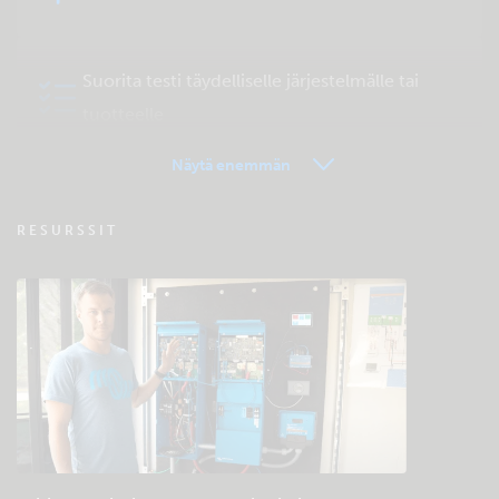
Suorita testi täydelliselle järjestelmälle tai
tuotteelle
Näytä enemmän
VRM - Etähallinta FAQ
RESURSSIT
Tutustu yhteisön ylläpitämään
tukitietokantaan
Yleiset lataukset ja dokumentaatio