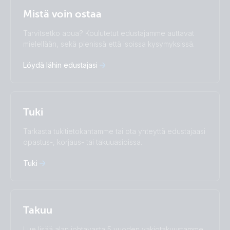
Selected
Stay up to date
Suomalainen
Mistä voin ostaa
Change language
Tarvitsetko apua? Koulutetut edustajamme auttavat
Čeština
Dansk
mielellään, sekä pienissä että isoissa kysymyksissä.
Deutsch
English
Löydä lähin edustajasi
Español
Français
Italiano
Magyar
Nederlands
Norsk
I agree to receive the newsletter and accept the
Polskie
Português
Privacy Policy.
Tuki
Română
Slovenščina
Subscribe
Suomalainen
Svenska
Tarkasta tukitietokantamme tai ota yhteyttä edustajaasi
Türkçe
Ελληνικά
opastus-, korjaus- tai takuuasioissa.
Русский
Українська
中國人
Tuki
Takuu
Lue lisää alan johtavasta 5 vuoden vakiotakuustamme