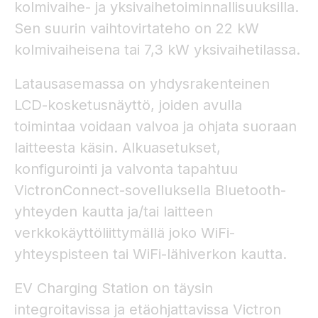
kolmivaihe- ja yksivaihetoiminnallisuuksilla.
Sen suurin vaihtovirtateho on 22 kW
kolmivaiheisena tai 7,3 kW yksivaihetilassa.
Latausasemassa on yhdysrakenteinen
LCD-kosketusnäyttö, joiden avulla
toimintaa voidaan valvoa ja ohjata suoraan
laitteesta käsin. Alkuasetukset,
konfigurointi ja valvonta tapahtuu
VictronConnect-sovelluksella Bluetooth-
yhteyden kautta ja/tai laitteen
verkkokäyttöliittymällä joko WiFi-
yhteyspisteen tai WiFi-lähiverkon kautta.
EV Charging Station on täysin
integroitavissa ja etäohjattavissa Victron