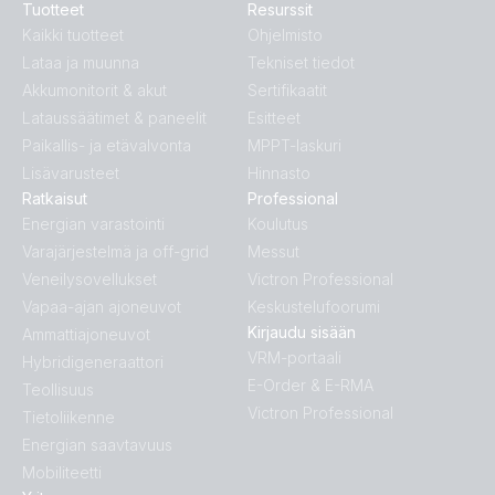
Tuotteet
Resurssit
Kaikki tuotteet
Ohjelmisto
Lataa ja muunna
Tekniset tiedot
Akkumonitorit & akut
Sertifikaatit
Lataussäätimet & paneelit
Esitteet
Paikallis- ja etävalvonta
MPPT-laskuri
Lisävarusteet
Hinnasto
Ratkaisut
Professional
Energian varastointi
Koulutus
Varajärjestelmä ja off-grid
Messut
Veneilysovellukset
Victron Professional
Vapaa-ajan ajoneuvot
Keskustelufoorumi
Kirjaudu sisään
Ammattiajoneuvot
VRM-portaali
Hybridigeneraattori
E-Order & E-RMA
Teollisuus
Victron Professional
Tietoliikenne
Energian saavtavuus
Mobiliteetti