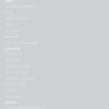
Yritys
Ota meihin yhteyttä
Blogi
Tämä on Victron
Videot
Työpaikat
Lehdistö
Hae myyntiedustajasi
Lataukset
Ohjelmisto
Manuaalit
Tietolomakkeet
Tekniset tiedot
Järjestelmäkaaviot
Kotelon mitat
Esitteet
Sertifikaatit
Tutustu
Tutustu ekosysteemiimme