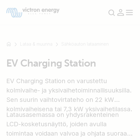
Lataa & muunna
Sähköauton lataaminen
EV Charging Station
Esimerkki:
SmartSolar
EV Charging Station on varustettu
Multiplus-
II
kolmivaihe- ja yksivaihetoiminnallisuuksilla.
Orion
Sen suurin vaihtovirtateho on 22 kW
XS
kolmivaiheisena tai 7,3 kW yksivaihetilassa.
SmartShunt
Latausasemassa on yhdysrakenteinen
LCD-kosketusnäyttö, joiden avulla
toimintaa voidaan valvoa ja ohjata suoraan