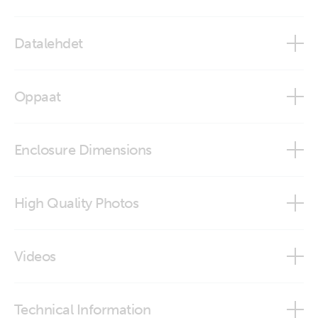
Datalehdet
EV Charging Station
Oppaat
EV Charging Station
Enclosure Dimensions
EV Charging Station
High Quality Photos
EV Charging Station (back)
Videos
EV Charging Station (front-angle-open)
EV Charging Station Victron Energy - Technical Guide
Technical Information
EV Charging Station (front-angle)