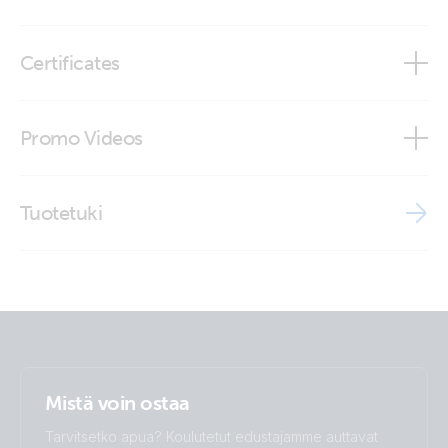
Modbus TCP register list EVCS
EV Charging Station (left)
Certificates
EV Charging Station (right)
Certificate - EN/IEC 61851-1 EV Charging Station
Promo Videos
EV Charging Station (side-angle)
Declaration of Conformity - EV Charging Station
Brand video
EV Charging Station (side)
Tuotetuki
ISO9001 certificate
EV-Charging-Station-(top_)
EV-Charging-Station-(top)
EV-Charging-Station-(top1)
Mistä voin ostaa
Tarvitsetko apua? Koulutetut edustajamme auttavat