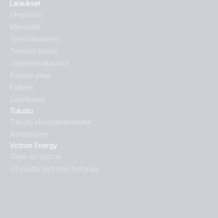
Lataukset
Ohjelmisto
Manuaalit
Tietolomakkeet
Tekniset tiedot
Järjestelmäkaaviot
Kotelon mitat
Esitteet
Sertifikaatit
Tutustu
Tutustu ekosysteemiimme
Aloittaminen
Victron Energy
Tämä on Victron
50 vuotta Victronin historiaa