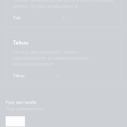
Tarkasta tukitietokantamme tai ota yhteyttä edustajaasi
opastus-, korjaus- tai takuuasioissa.
Tuki
Takuu
Lue lisää alan johtavasta 5 vuoden
vakiotakuustamme ja maailmanlaajuisesta
korjauspalvelustamme.
Takuu
Pysy ajan tasalla
Tilaa uutiskirjeemme
Tilaa