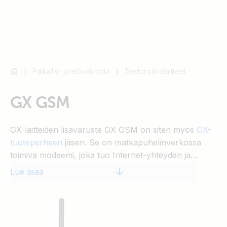
Paikallis- ja etävalvonta
Tiedonsiirtolaitteet
Esimerkki:
SmartSolar
GX GSM
Multiplus-
II
Orion
GX-laitteiden lisävaruste GX GSM on siten myös
GX-
XS
tuoteperheen
jäsen. Se on matkapuhelinverkossa
SmartShunt
toimiva modeemi, joka tuo Internet-yhteyden ja
mahdollisuuden liittyä
VRM Portaaliin
järjestelmään
Lue lisää
johon se on liitetty.