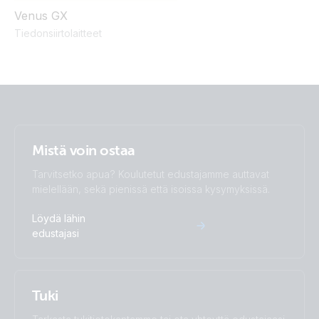
Venus GX
Tiedonsiirtolaitteet
Mistä voin ostaa
Tarvitsetko apua? Koulutetut edustajamme auttavat
mielellään, sekä pienissä että isoissa kysymyksissä.
Löydä lähin
edustajasi
Tuki