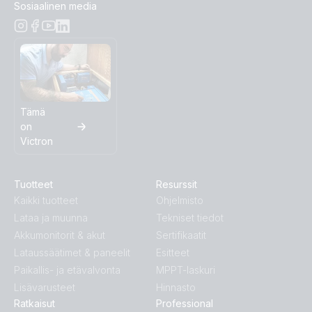
Sosiaalinen media
Tämä
on
Victron
Tuotteet
Resurssit
Kaikki tuotteet
Ohjelmisto
Lataa ja muunna
Tekniset tiedot
Akkumonitorit & akut
Sertifikaatit
Lataussäätimet & paneelit
Esitteet
Paikallis- ja etävalvonta
MPPT-laskuri
Lisävarusteet
Hinnasto
Ratkaisut
Professional