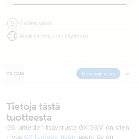
Vuoden takuu
Maailmanlaajuinen käyttötuki
GX GSM
Mistä voin ostaa
Tietoja tästä
tuotteesta
GX-laitteiden lisävaruste GX GSM on siten
myös
GX-tuoteperheen
jäsen. Se on