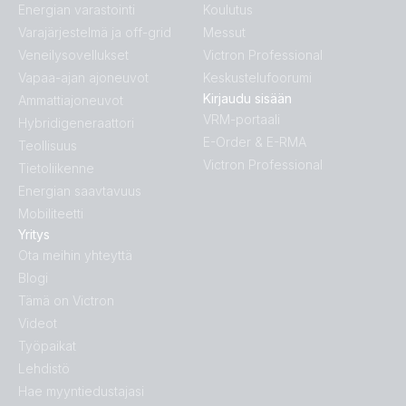
Energian varastointi
Koulutus
Varajärjestelmä ja off-grid
Messut
Veneilysovellukset
Victron Professional
Vapaa-ajan ajoneuvot
Keskustelufoorumi
Kirjaudu sisään
Ammattiajoneuvot
VRM-portaali
Hybridigeneraattori
E-Order & E-RMA
Teollisuus
Victron Professional
Tietoliikenne
Energian saavtavuus
Mobiliteetti
Yritys
Ota meihin yhteyttä
Blogi
Tämä on Victron
Videot
Työpaikat
Lehdistö
Hae myyntiedustajasi