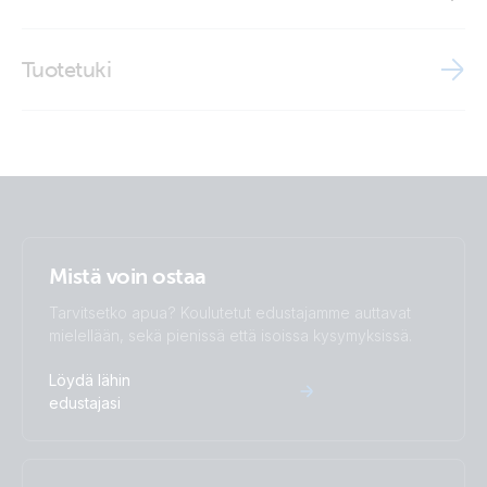
Filax 2 (right)
Brochure - Off-grid, back-up and island systems
Tuotetuki
Brochure Marine
Mistä voin ostaa
Tarvitsetko apua? Koulutetut edustajamme auttavat
mielellään, sekä pienissä että isoissa kysymyksissä.
Löydä lähin
edustajasi