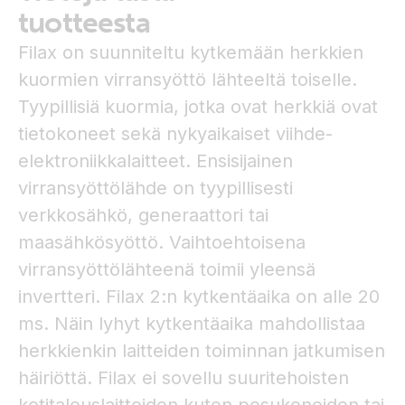
tuotteesta
Filax on suunniteltu kytkemään herkkien
kuormien virransyöttö lähteeltä toiselle.
Tyypillisiä kuormia, jotka ovat herkkiä ovat
tietokoneet sekä nykyaikaiset viihde-
elektroniikkalaitteet. Ensisijainen
virransyöttölähde on tyypillisesti
verkkosähkö, generaattori tai
maasähkösyöttö. Vaihtoehtoisena
virransyöttölähteenä toimii yleensä
invertteri. Filax 2:n kytkentäaika on alle 20
ms. Näin lyhyt kytkentäaika mahdollistaa
herkkienkin laitteiden toiminnan jatkumisen
häiriöttä. Filax ei sovellu suuritehoisten