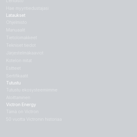
Lehdistö
Hae myyntiedustajasi
Lataukset
Ohjelmisto
Manuaalit
Tietolomakkeet
Tekniset tiedot
Järjestelmäkaaviot
Kotelon mitat
Esitteet
Sertifikaatit
Tutustu
Tutustu ekosysteemiimme
Aloittaminen
Victron Energy
Tämä on Victron
50 vuotta Victronin historiaa