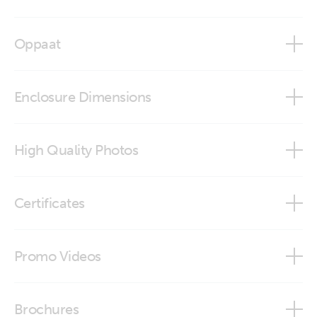
Filax 2
Oppaat
Manual - Filax 2
Enclosure Dimensions
Filax 2 Transfer Switch
High Quality Photos
Filax 2 (bottom)
Certificates
Filax 2 (front)
Declaration of Conformity - Filax 2
Promo Videos
Filax 2 (frontside)
ISO9001 certificate
Brand video
Filax 2 (left)
Brochures