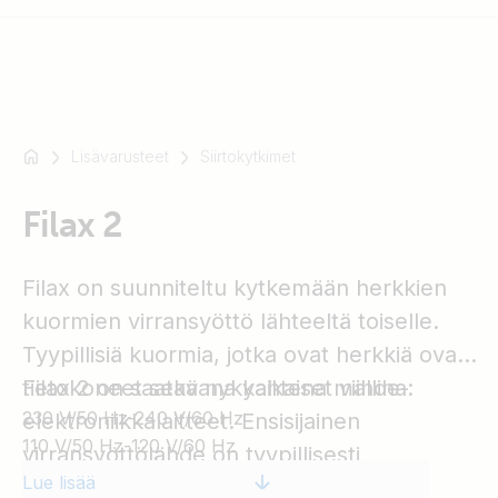
Lisävarusteet
Siirtokytkimet
Esimerkki:
SmartSolar
Filax 2
Multiplus-
II
Orion
Filax on suunniteltu kytkemään herkkien
XS
kuormien virransyöttö lähteeltä toiselle.
SmartShunt
Tyypillisiä kuormia, jotka ovat herkkiä ovat
tietokoneet sekä nykyaikaiset viihde-
Filax 2 on saatavana kahtena mallina:
230 V/50 Hz-240 V/60 Hz
elektroniikkalaitteet. Ensisijainen
110 V/50 Hz-120 V/60 Hz
virransyöttölähde on tyypillisesti
Lue lisää
verkkosähkö, generaattori tai