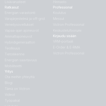
Lisävarusteet
Hinnasto
Ratkaisut
Professional
Energian varastointi
Koulutus
Varajärjestelmä ja off-grid
Messut
Veneilysovellukset
Victron Professional
Vapaa-ajan ajoneuvot
Keskustelufoorumi
Kirjaudu sisään
Ammattiajoneuvot
VRM-portaali
Hybridigeneraattori
E-Order & E-RMA
Teollisuus
Victron Professional
Tietoliikenne
Energian saavtavuus
Mobiliteetti
Yritys
Ota meihin yhteyttä
Blogi
Tämä on Victron
Videot
Työpaikat