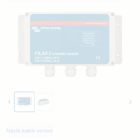
maasähkösyöttö. Vaihtoehtoisena
virransyöttölähteenä toimii yleensä
invertteri. Filax 2:n kytkentäaika on alle 20
ms. Näin lyhyt kytkentäaika mahdollistaa
herkkienkin laitteiden toiminnan jatkumisen
häiriöttä. Filax ei sovellu suuritehoisten
kotitalouslaitteiden kuten pesukoneiden tai
sähkömoottoreiden siirtokytkentään.
Näytä kaikki versiot