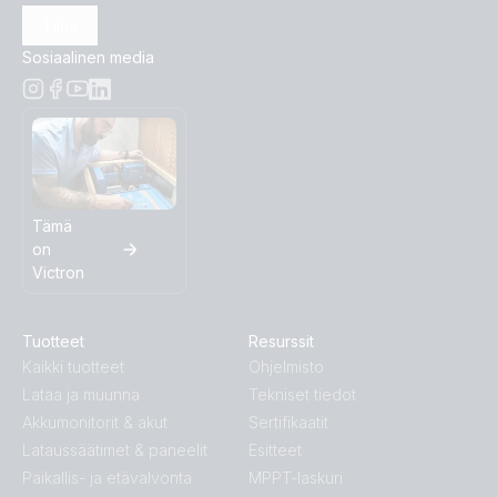
Tilaa
Sosiaalinen media
Tämä
on
Victron
Tuotteet
Resurssit
Kaikki tuotteet
Ohjelmisto
Lataa ja muunna
Tekniset tiedot
Akkumonitorit & akut
Sertifikaatit
Lataussäätimet & paneelit
Esitteet
Paikallis- ja etävalvonta
MPPT-laskuri