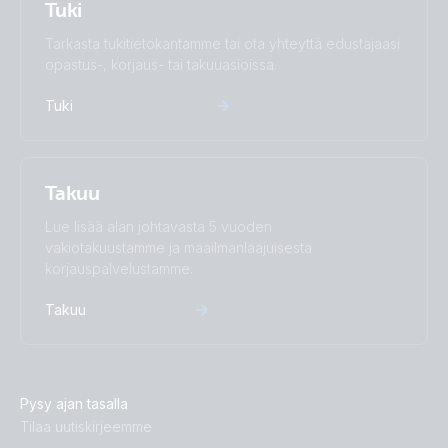
Tuki
Tarkasta tukitietokantamme tai ota yhteyttä edustajaasi
opastus-, korjaus- tai takuuasioissa.
Tuki
Takuu
Lue lisää alan johtavasta 5 vuoden
vakiotakuustamme ja maailmanlaajuisesta
korjauspalvelustamme.
Takuu
Pysy ajan tasalla
Tilaa uutiskirjeemme