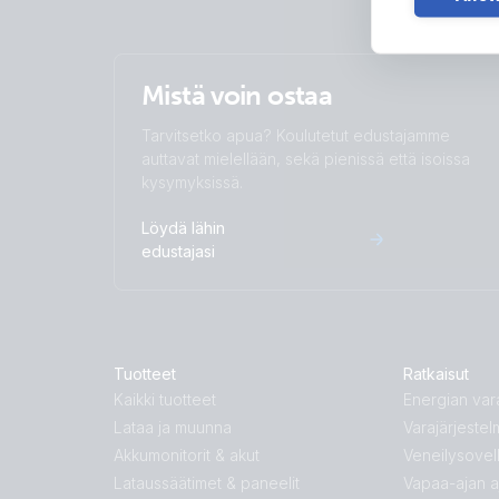
Mistä voin ostaa
Tarvitsetko apua? Koulutetut edustajamme
auttavat mielellään, sekä pienissä että isoissa
kysymyksissä.
Löydä lähin
edustajasi
Tuotteet
Ratkaisut
Kaikki tuotteet
Energian vara
Lataa ja muunna
Varajärjestel
Akkumonitorit & akut
Veneilysovel
Lataussäätimet & paneelit
Vapaa-ajan 