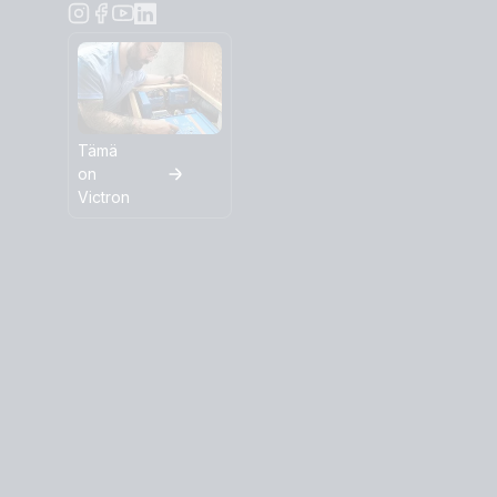
Tämä
on
Victron