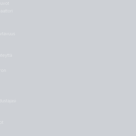
euvot
aattori
vtavuus
hteyttä
ron
ustajasi
ot