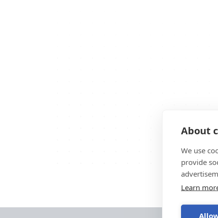
About c
We use coo
provide so
advertisem
Learn mor
Allow