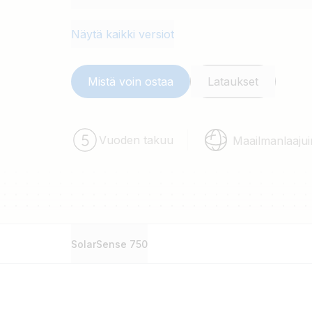
Näytä kaikki versiot
Mistä voin ostaa
Lataukset
Vuoden takuu
Maailmanlaajui
SolarSense 750