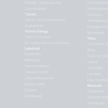
Paikallis- ja etävalvonta
Ammattiajon
Lisävarusteet
Hybridigener
Tutustu
Teollisuus
Tutustu ekosysteemiimme
Tietoliikenne
Aloittaminen
Energian saa
Victron Energy
Mobiliteetti
Tämä on Victron
Yritys
50 vuotta Victronin historiaa
Ota meihin y
Lataukset
Blogi
Ohjelmisto
Tämä on Vict
Manuaalit
Videot
Tietolomakkeet
Työpaikat
Tekniset tiedot
Lehdistö
Järjestelmäkaaviot
Hae myyntied
Kotelon mitat
Resurssit
Esitteet
Ohjelmisto
Sertifikaatit
Tekniset tied
Sertifikaatit