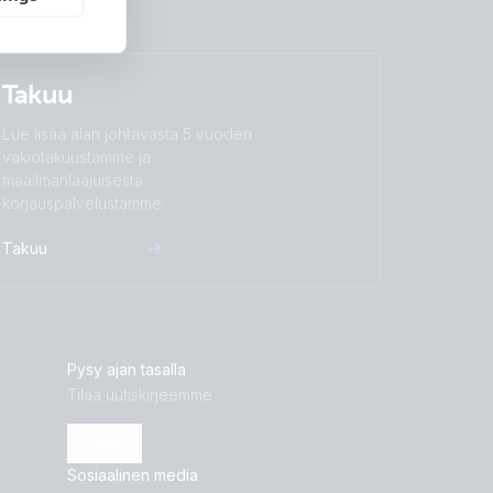
Takuu
Lue lisää alan johtavasta 5 vuoden
vakiotakuustamme ja
maailmanlaajuisesta
korjauspalvelustamme.
Takuu
Pysy ajan tasalla
Tilaa uutiskirjeemme
Tilaa
Sosiaalinen media