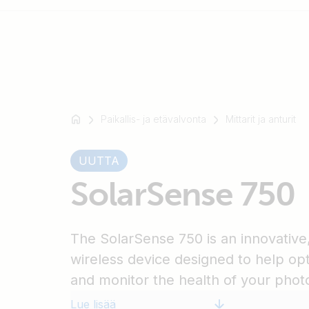
Esimerkki:
SmartSolar
Paikallis- ja etävalvonta
Mittarit ja anturit
Multiplus-
II
UUTTA
Orion
SolarSense 750
XS
SmartShunt
The SolarSense 750 is an innovative, f
wireless device designed to help o
and monitor the health of your photo
installation.
Lue lisää