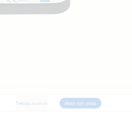
Tietoja
Lataukset
Mistä voin ostaa