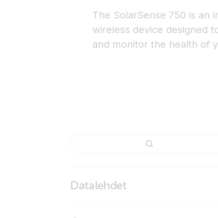
The SolarSense 750 is an inn
wireless device designed t
and monitor the health of y
Datalehdet
SolarSense 750