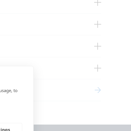
usage, to
tings