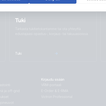
Tuki
Tarkasta tukitietokantamme tai ota yhteyttä
edustajaasi opastus-, korjaus- tai takuuasioissa.
Tuki
Kirjaudu sisään
stointi
VRM-portaali
mä ja off-grid
E-Order & E-RMA
lukset
Victron Professional
ajoneuvot