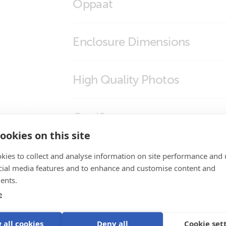
Oppaat
Enclosure Dimensions
SolarSense 750
High Quality Photos
SolarSense (front2)
Certificates
SolarSense (left)
ookies on this site
SolarSense (right)
ISO9001 certificate
Tuotetuki
kies to collect and analyse information on site performance and 
SolarSense (side)
cial media features and to enhance and customise content and
SolarSense (side2)
ents.
e
SolarSense (top)
 all cookies
Deny all
Cookie set