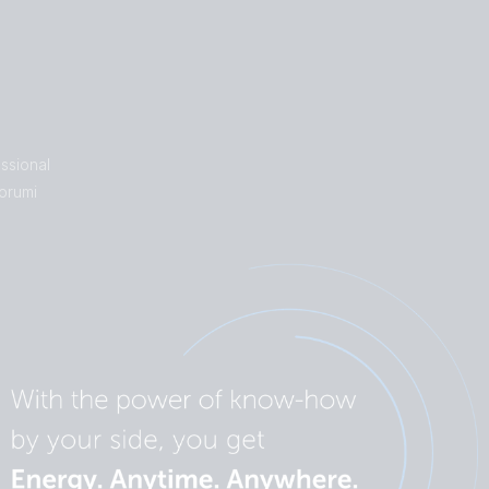
ssional
orumi