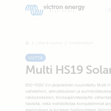
T
Lataa & muunna
Invertteri/laturit
Esimerkki:
UUTTA
SmartSolar
Multiplus-
Multi HS19 Sola
II
Orion
XS
650–1000 V:n järjestelmiin suunniteltu Multi 
SmartShunt
vaihetehon, akkulatauksen ja aurinkolatauk
räkkiyksikköön. Korkeajännitekäyttö vähentää 
häviöitä, mikä mahdollistaa kompaktimmat jä
asennuksen ja korkean hyötysuhteen Victron