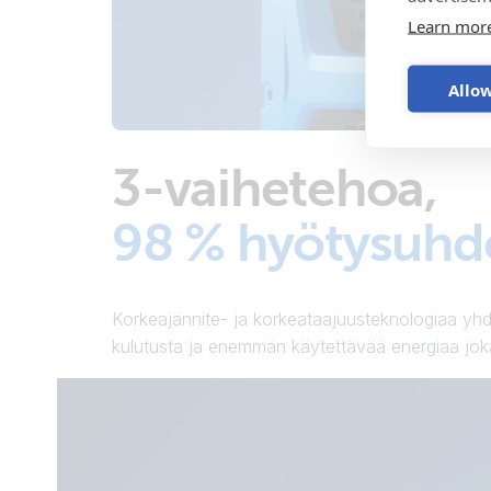
Learn mor
Allow
3-vaihetehoa,
98 % hyötysuhd
Korkeajännite- ja korkeataajuusteknologiaa yhd
kulutusta ja enemmän käytettävää energiaa jokais