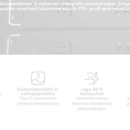
kkiasenteinen. 3-vaiheinen. Integroitu aurinkolataus. Tutu
aktiin invertteri/laturimme suuriin ESS- ja off-grid-sovelluk
Sisäänrakennettu 3-
Jopa 98 %
vaihejärjestelmä
hyötysuhde
n
Täysi 3-vaiheulostulo
Vähemmän hukkaa,
N
yhdessä räkkiyksikössä.
enemmän käytettävissä
j
olevaa energiaa.