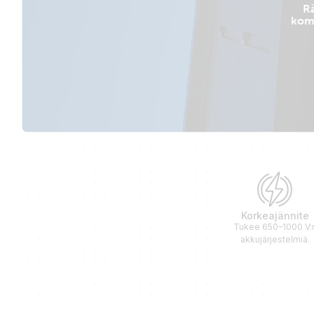
Rä
komp
Korkeajännite
Tukee 650–1000 V:
akkujärjestelmiä.