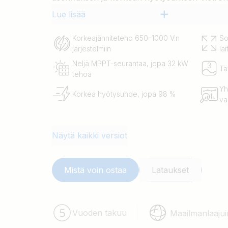
Lue lisää
Korkeajänniteteho 650–1000 V:n
So
järjestelmiin
lai
Neljä MPPT-seurantaa, jopa 32 kW
Tä
tehoa
Yh
Korkea hyötysuhde, jopa 98 %
va
Näytä kaikki versiot
Mistä voin ostaa
Lataukset
Vuoden takuu
Maailmanlaajui