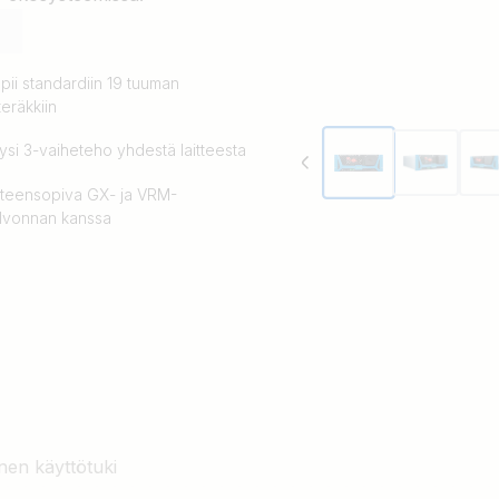
pii standardiin 19 tuuman
teräkkiin
ysi 3-vaiheteho yhdestä laitteesta
teensopiva GX- ja VRM-
lvonnan kanssa
nen käyttötuki