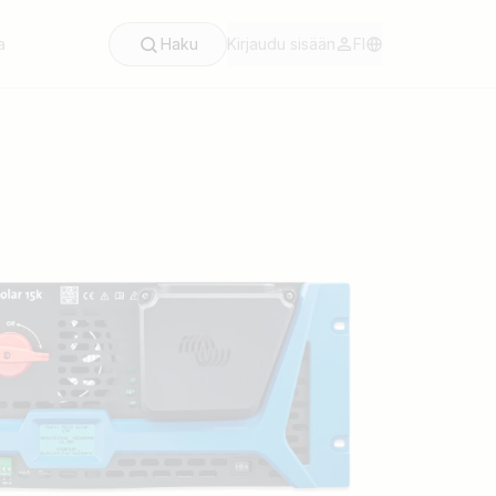
a
Haku
Kirjaudu sisään
FI