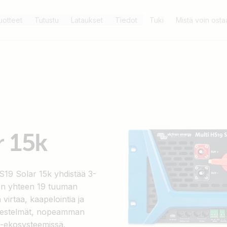
uotteet
Tutustu
Lataukset
Tiedot
Tuki
Mistä voin osta
r 15k
HS19 Solar 15k yhdistää 3-
sen yhteen 19 tuuman
virtaa, kaapelointia ja
rjestelmät, nopeamman
-ekosysteemissä.