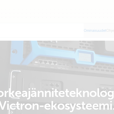
Ominaisuudet
Ohje
orkeajänniteteknolog
Victron-ekosysteemi