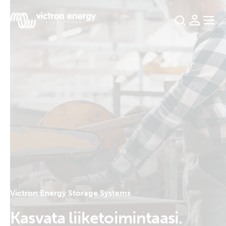
Esimerkki:
SmartSolar
Multiplus-
II
Orion
XS
SmartShunt
Victron Energy Storage Systems
Kasvata liiketoimintaasi.