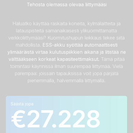
Tehosta olemassa olevaa liittymääsi
Haluatko käyttää raskaita koneita, kylmälaitteita ja
latauspisteitä samanaikaisesti ylikuormittamatta
verkkoliittymääsi? Kuormitushuipun leikkaus tekee siitä
mahdollista.
ESS-akku syöttää automaattisesti
ylimääräistä virtaa kulutuspiikkien aikana ja litistää ne
välttääkseen korkeat kapasiteettimaksut.
Tämä pitää
toimintasi käynnissä ilman suurempaa liittymää. Vielä
parempaa: joissain tapauksissa voit jopa pärjätä
pienemmällä, halvemmalla liittymällä.
Säästä jopa
Laskentaesimerkkejä
€27.228
Verkkoliittymä
Keskimääräiset
Keskimääräiset
säästöt
ⓘ
ⓘ
ampeereissa
vuosisäästöt
kymmenen
ⓘ
vuoden aikana