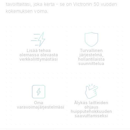
tavoitteitasi, joka kerta - se on Victronin 50 vuoden
kokemuksen voima.
Lisää tehoa
Turvallinen
olemassa olevasta
järjestelmä,
verkkoliittymästäsi
hollantilaista
suunnittelua
Oma
Älykäs laitteiden
varavoimajärjestelmäsi
ohjaus
huipputehokkuuden
saavuttamiseksi