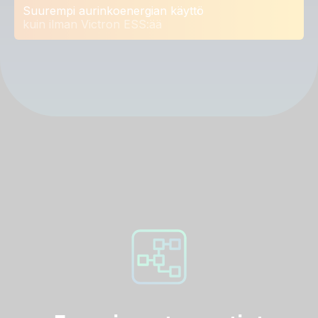
Suurempi aurinkoenergian käyttö
kuin ilman Victron ESS:ää