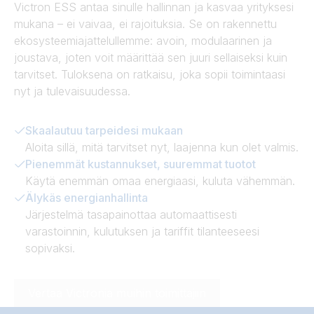
Victron ESS antaa sinulle hallinnan ja kasvaa yrityksesi
mukana – ei vaivaa, ei rajoituksia. Se on rakennettu
ekosysteemiajattelullemme: avoin, modulaarinen ja
joustava, joten voit määrittää sen juuri sellaiseksi kuin
tarvitset. Tuloksena on ratkaisu, joka sopii toimintaasi
nyt ja tulevaisuudessa.
Skaalautuu tarpeidesi mukaan
Aloita sillä, mitä tarvitset nyt, laajenna kun olet valmis.
Pienemmät kustannukset, suuremmat tuotot
Käytä enemmän omaa energiaasi, kuluta vähemmän.
Älykäs energianhallinta
Järjestelmä tasapainottaa automaattisesti
varastoinnin, kulutuksen ja tariffit tilanteeseesi
sopivaksi.
Vertaa Victronia muihin toimittajiin