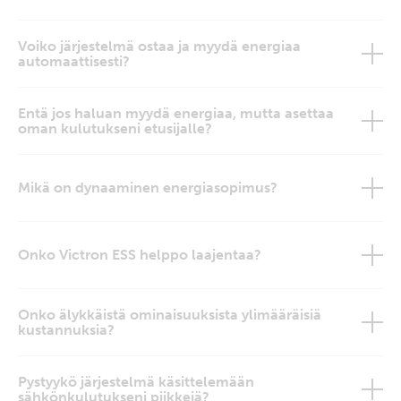
Voiko järjestelmä ostaa ja myydä energiaa
automaattisesti?
Entä jos haluan myydä energiaa, mutta asettaa
oman kulutukseni etusijalle?
Mikä on dynaaminen energiasopimus?
Onko Victron ESS helppo laajentaa?
Onko älykkäistä ominaisuuksista ylimääräisiä
kustannuksia?
Pystyykö järjestelmä käsittelemään
sähkönkulutukseni piikkejä?