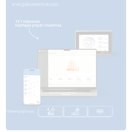
energiakustannuksiasi.
Akut
Yli 1 miljoonaa
käyttäjää ympäri maailmaa
Victron-
PV-
integraatiot
Sähköautoje
invertterit
n laturit
Yhteensopivuus
Ylimääräistä
aurinkoenergiaa
Kytke
Akku lähes tyhjä
lämminvesivaraaja
Kytke laite pois