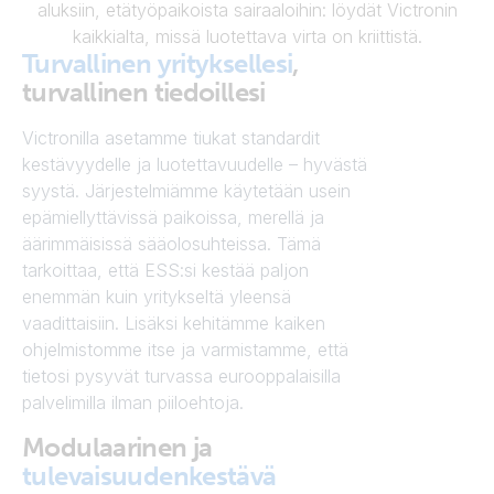
aluksiin, etätyöpaikoista sairaaloihin: löydät Victronin
kaikkialta, missä luotettava virta on kriittistä.
Turvallinen yrityksellesi
,
turvallinen tiedoillesi
Victronilla asetamme tiukat standardit
kestävyydelle ja luotettavuudelle – hyvästä
syystä. Järjestelmiämme käytetään usein
epämiellyttävissä paikoissa, merellä ja
äärimmäisissä sääolosuhteissa. Tämä
tarkoittaa, että ESS:si kestää paljon
enemmän kuin yritykseltä yleensä
vaadittaisiin. Lisäksi kehitämme kaiken
ohjelmistomme itse ja varmistamme, että
tietosi pysyvät turvassa eurooppalaisilla
palvelimilla ilman piiloehtoja.
Modulaarinen ja
tulevaisuudenkestävä