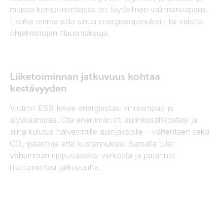
muissa komponenteissa on täydellinen valinnanvapaus.
Lisäksi emme sido sinua energiasopimuksiin tai veloita
ohjelmistojen tilausmaksuja.
Liiketoiminnan jatkuvuus kohtaa
kestävyyden
Victron ESS tekee energiastasi vihreämpää ja
älykkäämpää. Ota enemmän irti aurinkosähköstäsi ja
siirrä kulutus halvemmille ajanjaksoille – vähentäen sekä
CO₂-päästöjä että kustannuksia. Samalla tulet
vähemmän riippuvaiseksi verkosta ja parannat
liiketoimintasi jatkuvuutta.