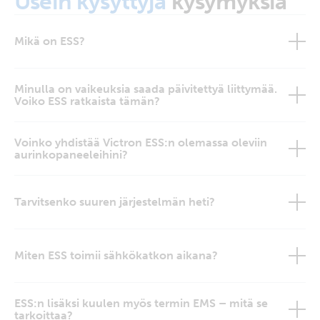
Usein kysyttyjä
kysymyksiä
Mikä on ESS?
Minulla on vaikeuksia saada päivitettyä liittymää.
Voiko ESS ratkaista tämän?
Voinko yhdistää Victron ESS:n olemassa oleviin
aurinkopaneeleihini?
Tarvitsenko suuren järjestelmän heti?
Miten ESS toimii sähkökatkon aikana?
ESS:n lisäksi kuulen myös termin EMS – mitä se
tarkoittaa?