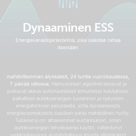
Dynaaminen ESS
Energiavarastojärjestelmä, joka säästää rahaa
itsestään
Dynamic ESS hallitsee yrityksesi energiankäyttöä
mahdollisimman älykkäästi, 24 tuntia vuorokaudessa,
7 päivää viikossa.
Hienostuneet algoritmit lataavat ja
purkavat akkua automaattisesti ennustetun kulutuksesi,
paikallisen aurinkoenergian tuotannon ja nykyisten
energiahintojen perusteella, jotta dynaamisesta
energiasopimuksesta saadaan paras mahdollinen hyöty.
Tuloksena on: alhaisemmat kustannukset, oman
aurinkoenergian tehokkaampi käyttö, vähentynyt
verkkoriippuvuus ja mahdollisuus myydä ylimääräistä