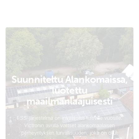
Suunniteltu Alankomaissa,
luotettu
maailmanlaajuisesti
ESS-järjestelmä on investointi tuleville vuosille.
Victronin avulla valitset alankomaalaisen
perheyrityksen turvallisuuden, joka on ollut