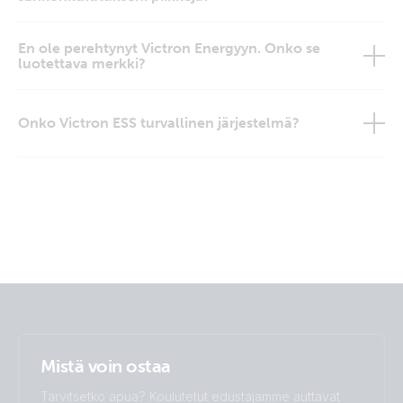
En ole perehtynyt Victron Energyyn. Onko se
luotettava merkki?
Onko Victron ESS turvallinen järjestelmä?
Mistä voin ostaa
Tarvitsetko apua? Koulutetut edustajamme auttavat