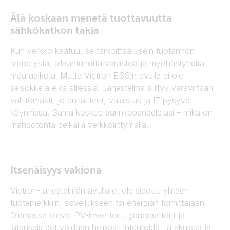
päälle
päältä
Älä koskaan menetä tuottavuutta
sähkökatkon takia
Kun verkko kaatuu, se tarkoittaa usein tuotannon
menetystä, pilaantunutta varastoa ja myöhästyneitä
määräaikoja. Mutta Victron ESS:n avulla ei ole
seisokkeja eikä stressiä. Järjestelmä siirtyy varavirtaan
välittömästi, joten laitteet, valaistus ja IT pysyvät
käynnissä. Sama koskee aurinkopaneelejasi – mikä on
mahdotonta pelkällä verkkoliittymällä.
Itsenäisyys vakiona
Victron-järjestelmän avulla et ole sidottu yhteen
tuotemerkkiin, sovellukseen tai energian toimittajaan.
Olemassa olevat PV-invertterit, generaattorit ja
latauspisteet voidaan helposti integroida, ja akuissa ja