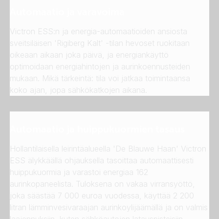
Automaatio ja varavoima
Victron ESS:n ja energia-automaatioiden ansiosta
sveitsiläisen 'Rigiberg Kalt' -tilan hevoset ruokitaan
oikeaan aikaan joka päivä, ja energiankäyttö
optimoidaan energiahintojen ja aurinkoennusteiden
mukaan. Mikä tärkeintä: tila voi jatkaa toimintaansa
koko ajan, jopa sähkökatkojen aikana.
Automaatio ja huippukuormien tasaus
Hollantilaisella leirintäalueella 'De Blauwe Haan' Victron
ESS älykkäällä ohjauksella tasoittaa automaattisesti
huippukuormia ja varastoi energiaa 162
aurinkopaneelista. Tuloksena on vakaa virransyöttö,
joka säästää 7 000 euroa vuodessa, käyttää 2 200
litran lämminvesivaraajan aurinkoylijäämällä ja on valmis
laajennuksiin, kuten sähköautojen latauspisteisiin.