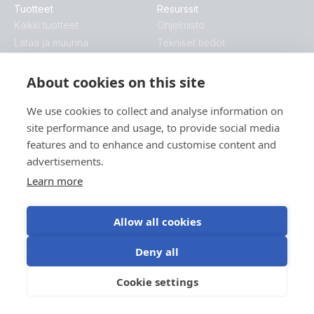
Tuotteet
Resurssit
Kaikki tuotteet
Ohjelmisto
Lataa ja muunna
Tekniset tiedot
Akkumonitorit & akut
Sertifikaatit
Lataussäätimet & paneelit
Esitteet
About cookies on this site
Paikallis- ja etävalvonta
MPPT-laskuri
We use cookies to collect and analyse information on
Lisävarusteet
Hinnasto
site performance and usage, to provide social media
Ratkaisut
Professional
features and to enhance and customise content and
Energian varastointi
Koulutus
advertisements.
Varajärjestelmä ja off-grid
Messut
Veneilysovellukset
Victron Professional
Learn more
Vapaa-ajan ajoneuvot
Keskustelufoorumi
Kirjaudu sisään
Ammattiajoneuvot
Allow all cookies
VRM-portaali
Hybridigeneraattori
E-Order & E-RMA
Teollisuus
Deny all
Victron Professional
Tietoliikenne
Cookie settings
Energian saavtavuus
Mobiliteetti