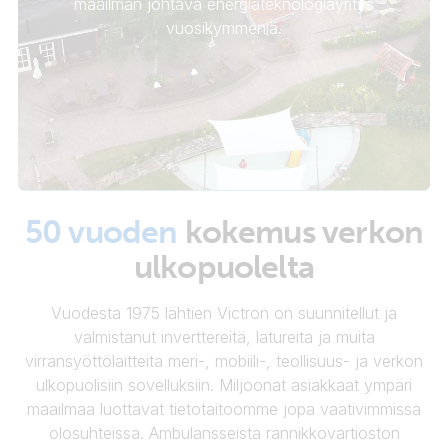
maailman johtava energiateknologiayritys
vuosikymmeniä.
50 vuoden
kokemus verkon
ulkopuolelta
Vuodesta 1975 lähtien Victron on suunnitellut ja
valmistanut inverttereitä, latureita ja muita
virransyöttölaitteita meri-, mobiili-, teollisuus- ja verkon
ulkopuolisiin sovelluksiin. Miljoonat asiakkaat ympäri
maailmaa luottavat tietotaitoomme jopa vaativimmissa
olosuhteissa. Ambulansseista rannikkovartioston