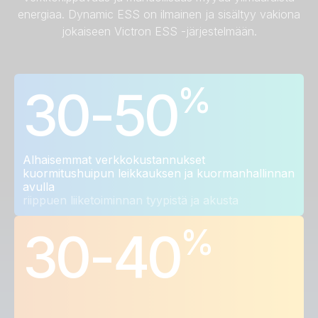
energiaa. Dynamic ESS on ilmainen ja sisältyy vakiona
jokaiseen Victron ESS -järjestelmään.
%
30-50
Alhaisemmat verkkokustannukset
kuormitushuipun leikkauksen ja kuormanhallinnan
avulla
riippuen liiketoiminnan tyypistä ja akusta
%
30-40