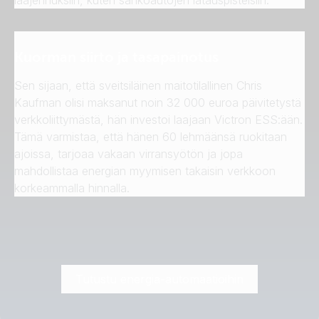
Kuorman siirto ja tasapainotus
Sen sijaan, että sveitsiläinen maitotilallinen Chris
Kaufman olisi maksanut noin 32 000 euroa päivitetystä
verkkoliittymästä, hän investoi laajaan Victron ESS:ään.
Tämä varmistaa, että hänen 60 lehmäänsä ruokitaan
ajoissa, tarjoaa vakaan virransyötön ja jopa
mahdollistaa energian myymisen takaisin verkkoon
korkeammalla hinnalla.
Tutustu energia-automaatioihin