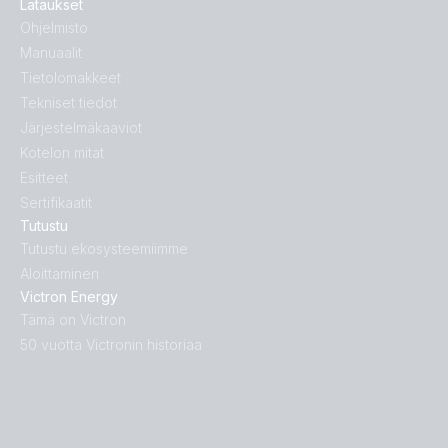
Lataukset
Ohjelmisto
Manuaalit
Tietolomakkeet
Tekniset tiedot
Järjestelmäkaaviot
Kotelon mitat
Esitteet
Sertifikaatit
Tutustu
Tutustu ekosysteemiimme
Aloittaminen
Victron Energy
Tämä on Victron
50 vuotta Victronin historiaa