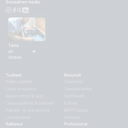
Sosiaalinen media
Tämä
on
Victron
Tuotteet
Resurssit
Kaikki tuotteet
Ohjelmisto
Lataa ja muunna
Tekniset tiedot
Akkumonitorit & akut
Sertifikaatit
Lataussäätimet & paneelit
Esitteet
Paikallis- ja etävalvonta
MPPT-laskuri
Lisävarusteet
Hinnasto
Ratkaisut
Professional