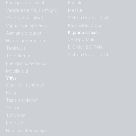
Energian varastointi
Koulutus
Varajärjestelmä ja off-grid
Messut
Veneilysovellukset
Victron Professional
Vapaa-ajan ajoneuvot
Keskustelufoorumi
Kirjaudu sisään
Ammattiajoneuvot
VRM-portaali
Hybridigeneraattori
E-Order & E-RMA
Teollisuus
Victron Professional
Tietoliikenne
Energian saavtavuus
Mobiliteetti
Yritys
Ota meihin yhteyttä
Blogi
Tämä on Victron
Videot
Työpaikat
Lehdistö
Hae myyntiedustajasi