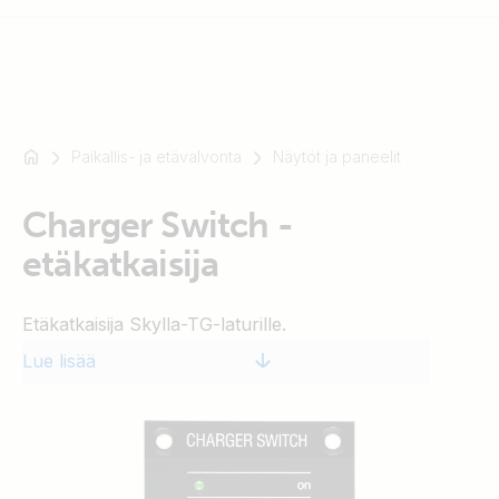
Paikallis- ja etävalvonta
Näytöt ja paneelit
Esimerkki:
SmartSolar
Charger Switch -
Multiplus-
II
etäkatkaisija
Orion
XS
Etäkatkaisija Skylla-TG-laturille.
SmartShunt
Lue lisää