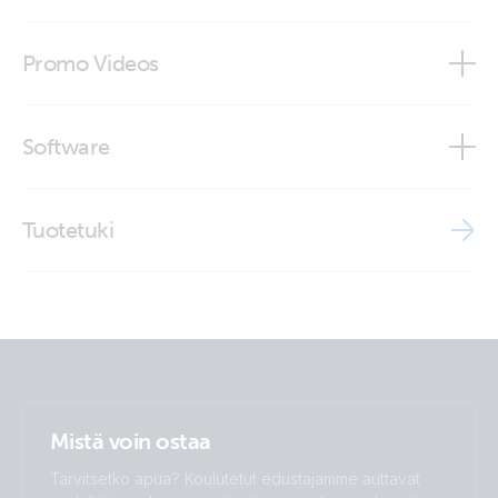
Marine Integration Guide
Declaration of Conformity - Lynx DC distribution
Lynx Shunt VE.Can (front open)
Modbus-TCP register list
Promo Videos
ISO9001 certificate
Lynx Shunt VE.Can (inside with fuse2)
Brand video
Software
Lynx Shunt VE.Can (left open)
VE Power Setup
Lynx Shunt VE.Can (top open with fuse)
Tuotetuki
Victron VRM app
Lynx Shunt VE.Can (top open)
Lynx Shunt VE.Can (top open1)
Mistä voin ostaa
Tarvitsetko apua? Koulutetut edustajamme auttavat