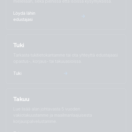
mielellään, sekä pienissä että isoissa kysymyksissä.
Löydä lähin
edustajasi
Tuki
Tarkasta tukitietokantamme tai ota yhteyttä edustajaasi
opastus-, korjaus- tai takuuasioissa.
Tuki
Takuu
Lue lisää alan johtavasta 5 vuoden
vakiotakuustamme ja maailmanlaajuisesta
korjauspalvelustamme.