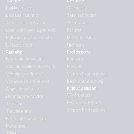
Tuotteet
Resurssit
Kaikki tuotteet
Ohjelmisto
Lataa ja muunna
Tekniset tiedot
Akkumonitorit & akut
Sertifikaatit
Lataussäätimet & paneelit
Esitteet
Paikallis- ja etävalvonta
MPPT-laskuri
Lisävarusteet
Hinnasto
Ratkaisut
Professional
Energian varastointi
Koulutus
Varajärjestelmä ja off-grid
Messut
Veneilysovellukset
Victron Professional
Vapaa-ajan ajoneuvot
Keskustelufoorumi
Kirjaudu sisään
Ammattiajoneuvot
VRM-portaali
Hybridigeneraattori
E-Order & E-RMA
Teollisuus
Victron Professional
Tietoliikenne
Energian saavtavuus
Mobiliteetti
Yritys