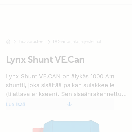
Lisävarusteet
DC-virranjakojärjestelmät
Esimerkki:
SmartSolar
Lynx Shunt VE.Can
Multiplus-
II
Orion
Lynx Shunt VE.CAN on älykäs 1000 A:n
XS
shuntti, joka sisältää paikan sulakkeelle
SmartShunt
(tilattava erikseen). Sen sisäänrakennettu
akkumonitori valvoo akun purkaustasoa
Lue lisää
tarkasti. Voit lukea tiedot liittämällä siihen
GX-laitteen (esim. Cerbo GX:n). Lynx
Shunt VE.CAN on osa Lynx-