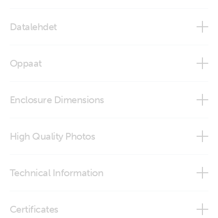
Datalehdet
Lynx Shunt VE.Can
Oppaat
Lynx Shunt VE.Can - M10
Enclosure Dimensions
Lynx Shunt VE.Can - M8
Lynx Shunt VE.Can
High Quality Photos
Lynx Shunt (left)
Technical Information
Lynx Shunt (right)
Data communication with Victron Energy products
Certificates
Lynx Shunt (top)