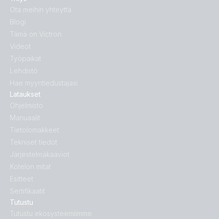
Ota meihin yhteyttä
Blogi
Tämä on Victron
Videot
Työpaikat
Lehdistö
Hae myyntiedustajasi
Lataukset
Ohjelmisto
Manuaalit
Tietolomakkeet
Tekniset tiedot
Järjestelmäkaaviot
Kotelon mitat
Esitteet
Sertifikaatit
Tutustu
Tutustu ekosysteemiimme