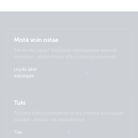
Charger 24/16 (2+1) 120-240V (pcb conn)
Charger 24/16 (2+1) 120-240V (right)
Charger 24/16 (2+1) 120-240V (wirekit)
Mistä voin ostaa
Tarvitsetko apua? Koulutetut edustajamme auttavat
Charger 24/25 (2+1) 120-240V (left)
mielellään, sekä pienissä että isoissa kysymyksissä.
Charger 24/25 (2+1) 120-240V (pcb conn)
Löydä lähin
edustajasi
Charger 24/25 (2+1) 120-240V (conn open)
Charger 24/25 (2+1) 120-240V (conn)
Tuki
Tarkasta tukitietokantamme tai ota yhteyttä edustajaasi
Charger 24/25 (2+1) 120-240V (front)
opastus-, korjaus- tai takuuasioissa.
Tuki
Charger 24/25 (2+1) 120-240V (right)