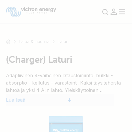
Lataa & muunna
Laturit
(Charger) Laturi
Esimerkki:
SmartSolar
Adaptiivinen 4-vaiheinen lataustoiminto: bulkki -
Multiplus-
absorptio - kellutus - varastointi. Kaksi täysitehoista
II
lähtöä ja yksi 4 A:in lähtö. Yleiskäyttöinen
Orion
tulojännitealue 90-265V, 50/60Hz. (Charger) Laturi
XS
Lue lisää
sisältää mikroprosessoriohjatun adaptiivisen akkujen
SmartShunt
ylläpito- ja latausjärjestelmän, joka optimoi
automaattisesti latausprosessin suhteessa tapaan jolla
akkua kulloinkin käytetään.