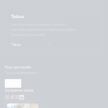
Charger 24/25 (2+1) 120-240V (wirekit)
Takuu
Lue lisää alan johtavasta 5 vuoden
vakiotakuustamme ja maailmanlaajuisesta
korjauspalvelustamme.
Takuu
Pysy ajan tasalla
Tilaa uutiskirjeemme
Tilaa
Sosiaalinen media