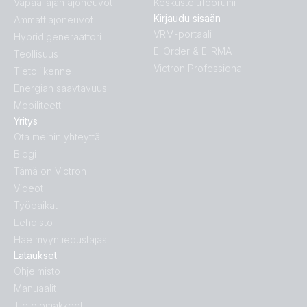
Vapaa-ajan ajoneuvot
Keskustelufoorumi
Kirjaudu sisään
Ammattiajoneuvot
VRM-portaali
Hybridigeneraattori
E-Order & E-RMA
Teollisuus
Victron Professional
Tietoliikenne
Energian saavtavuus
Mobiliteetti
Yritys
Ota meihin yhteyttä
Blogi
Tämä on Victron
Videot
Työpaikat
Lehdistö
Hae myyntiedustajasi
Lataukset
Ohjelmisto
Manuaalit
Tietolomakkeet