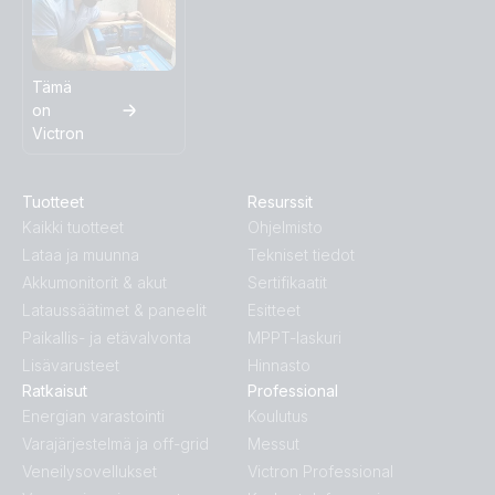
Tämä
on
Victron
Tuotteet
Resurssit
Kaikki tuotteet
Ohjelmisto
Lataa ja muunna
Tekniset tiedot
Akkumonitorit & akut
Sertifikaatit
Lataussäätimet & paneelit
Esitteet
Paikallis- ja etävalvonta
MPPT-laskuri
Lisävarusteet
Hinnasto
Ratkaisut
Professional
Energian varastointi
Koulutus
Varajärjestelmä ja off-grid
Messut
Veneilysovellukset
Victron Professional