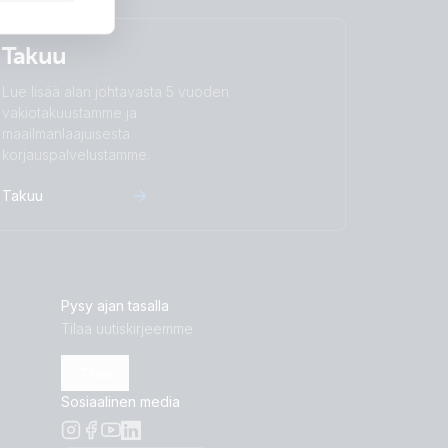
Takuu
Lue lisää alan johtavasta 5 vuoden
vakiotakuustamme ja
maailmanlaajuisesta
korjauspalvelustamme.
Takuu
Pysy ajan tasalla
Tilaa uutiskirjeemme
Tilaa
Sosiaalinen media