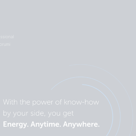
ssional
orumi