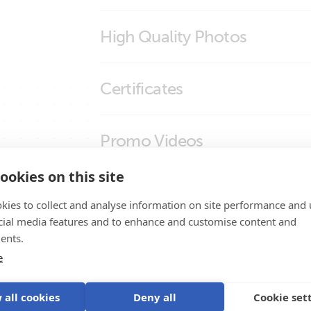
VE.Can to CAN-bus BMS cable
High Quality Photos
VE.Can to CAN-bus BMS cable
Certificates
VE.Can to CAN-bus BMS type B Cable
VE.Can to CAN-bus BMS type B Cable
Declaration of Conformity - Auxiliary com
Promo Videos
VE.Can to CAN-bus BMS type B Cable
ISO9001 certificate
ookies on this site
VE.Can to CAN-bus BMS type B Cable
Brand video
Tuotetuki
kies to collect and analyse information on site performance and 
cial media features and to enhance and customise content and
ents.
e
 all cookies
Deny all
Cookie set