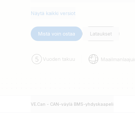
Näytä kaikki versiot
Mistä voin ostaa
Lataukset
Vuoden takuu
Maailmanlaajui
VE.Can - CAN-väylä BMS-yhdyskaapeli