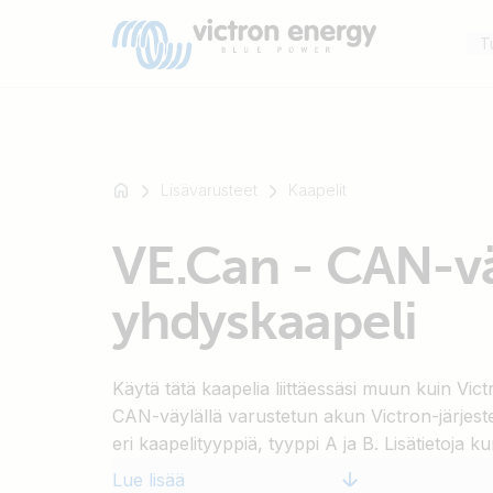
T
Lisävarusteet
Kaapelit
Esimerkki:
VE.Can - CAN-v
SmartSolar
Multiplus-
yhdyskaapeli
II
Orion
XS
Käytä tätä kaapelia liittäessäsi muun kuin Vic
SmartShunt
CAN-väylällä varustetun akun Victron-järjest
eri kaapelityyppiä, tyyppi A ja B. Lisätietoja
tarvittavasta kaapelityypistä on käyttöohjeess
Lue lisää