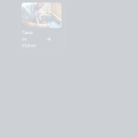
Tämä
on
Victron