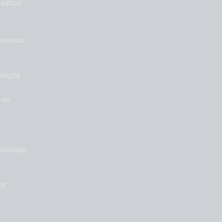
aattori
vtavuus
hteyttä
ron
ustajasi
ot