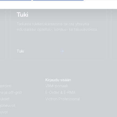
Tuki
Tarkasta tukitietokantamme tai ota yhteyttä
edustajaasi opastus-, korjaus- tai takuuasioissa.
Tuki
Kirjaudu sisään
stointi
VRM-portaali
mä ja off-grid
E-Order & E-RMA
lukset
Victron Professional
ajoneuvot
euvot