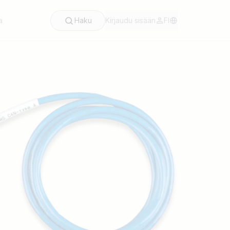
a
Haku
Kirjaudu sisään
FI