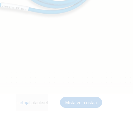
Tietoja
Lataukset
Mistä voin ostaa