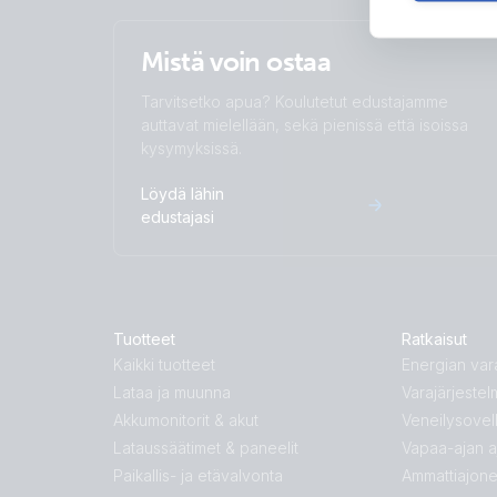
Mistä voin ostaa
Tarvitsetko apua? Koulutetut edustajamme
auttavat mielellään, sekä pienissä että isoissa
kysymyksissä.
Löydä lähin
edustajasi
Tuotteet
Ratkaisut
Kaikki tuotteet
Energian vara
Lataa ja muunna
Varajärjestel
Akkumonitorit & akut
Veneilysovel
Lataussäätimet & paneelit
Vapaa-ajan 
Paikallis- ja etävalvonta
Ammattiajon