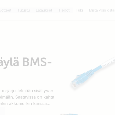
uotteet
Tutustu
Lataukset
Tiedot
Tuki
Mistä voin osta
äylä BMS-
tron-järjestelmään sisältyvän
elmään. Saatavissa on kahta
 kunkin akkumerkin kanssa
a.