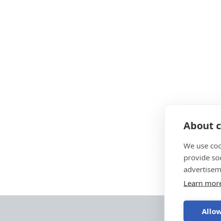
About c
We use coo
provide so
advertisem
Learn mor
Allow