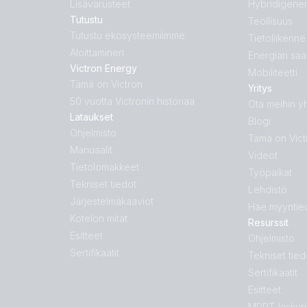
Lisävarusteet
Hybridigener
Tutustu
Teollisuus
Tutustu ekosysteemiimme
Tietoliikenne
Aloittaminen
Energian saa
Victron Energy
Mobiliteetti
Tämä on Victron
Yritys
50 vuotta Victronin historiaa
Ota meihin y
Lataukset
Blogi
Ohjelmisto
Tämä on Vict
Manuaalit
Videot
Tietolomakkeet
Työpaikat
Tekniset tiedot
Lehdistö
Järjestelmäkaaviot
Hae myyntied
Kotelon mitat
Resurssit
Esitteet
Ohjelmisto
Sertifikaatit
Tekniset tied
Sertifikaatit
Esitteet
MPPT-laskuri