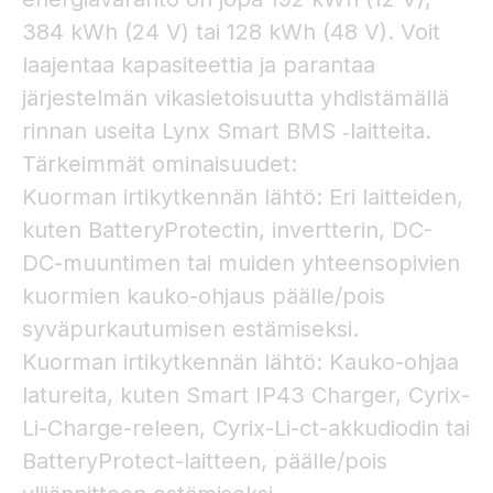
384 kWh (24 V) tai 128 kWh (48 V). Voit
laajentaa kapasiteettia ja parantaa
järjestelmän vikasietoisuutta yhdistämällä
rinnan useita Lynx Smart BMS ‑laitteita.
Tärkeimmät ominaisuudet:
Kuorman irtikytkennän lähtö: Eri laitteiden,
kuten BatteryProtectin, invertterin, DC-
DC-muuntimen tai muiden yhteensopivien
kuormien kauko-ohjaus päälle/pois
syväpurkautumisen estämiseksi.
Kuorman irtikytkennän lähtö: Kauko-ohjaa
latureita, kuten Smart IP43 Charger, Cyrix-
Li-Charge-releen, Cyrix-Li-ct-akkudiodin tai
BatteryProtect-laitteen, päälle/pois