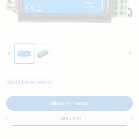
irtikytkentää. Voi ohjata relettä, LED-valoa tai
summeria.
Päällä/pois-kauko-ohjaus: Sallii kuorman ja latauksen
irtikytkennän lähtöjen ulkoisen ohjauksen:
LED-merkkivalot: Sininen LED-merkkivalo ilmaisee
Bluetooth-yhteyden tilan, ja punainen LED-
merkkivalo ilmaisee varoituksia ja virheitä.
Näytä kaikki versiot
Mistä voin ostaa
Lataukset