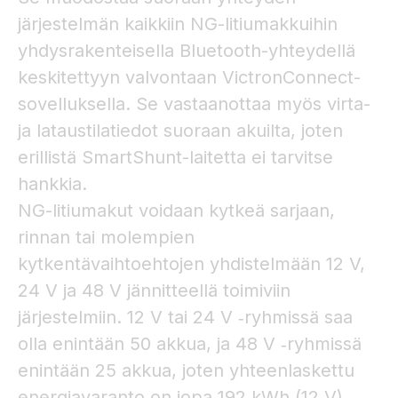
järjestelmän kaikkiin NG-litiumakkuihin
yhdysrakenteisella Bluetooth-yhteydellä
keskitettyyn valvontaan VictronConnect-
sovelluksella. Se vastaanottaa myös virta-
ja lataustilatiedot suoraan akuilta, joten
erillistä SmartShunt-laitetta ei tarvitse
hankkia.
NG-litiumakut voidaan kytkeä sarjaan,
rinnan tai molempien
kytkentävaihtoehtojen yhdistelmään 12 V,
24 V ja 48 V jännitteellä toimiviin
järjestelmiin. 12 V tai 24 V ‑ryhmissä saa
olla enintään 50 akkua, ja 48 V ‑ryhmissä
enintään 25 akkua, joten yhteenlaskettu
energiavaranto on jopa 192 kWh (12 V),