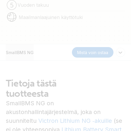
Vuoden takuu
Maailmanlaajuinen käyttötuki
SmallBMS NG
Mistä voin ostaa
Tietoja tästä
tuotteesta
SmallBMS NG on
akustonhallintajärjestelmä, joka on
suunniteltu
Victron Lithium NG ‑akuille
(se
ei ole yhteensopiva
Lithium Battery Smart