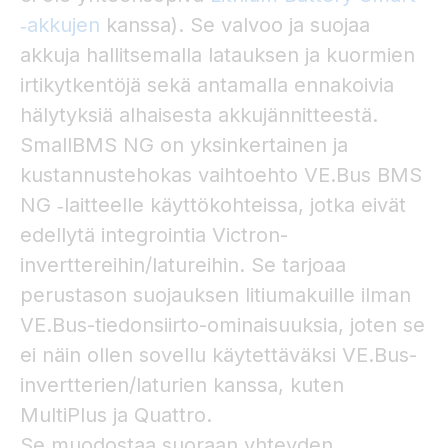
‑akkujen
kanssa). Se valvoo ja suojaa
akkuja hallitsemalla latauksen ja kuormien
irtikytkentöjä sekä antamalla ennakoivia
hälytyksiä alhaisesta akkujännitteestä.
SmallBMS NG on yksinkertainen ja
kustannustehokas vaihtoehto VE.Bus BMS
NG ‑laitteelle käyttökohteissa, jotka eivät
edellytä integrointia Victron-
inverttereihin/latureihin. Se tarjoaa
perustason suojauksen litiumakuille ilman
VE.Bus-tiedonsiirto-ominaisuuksia, joten se
ei näin ollen sovellu käytettäväksi VE.Bus-
invertterien/laturien kanssa, kuten
MultiPlus ja Quattro.
Se muodostaa suoraan yhteyden