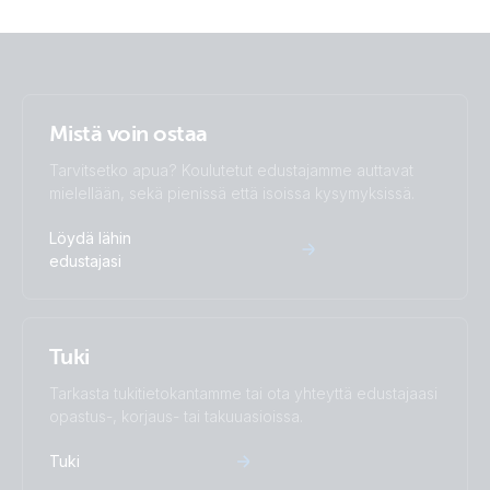
Mistä voin ostaa
Tarvitsetko apua? Koulutetut edustajamme auttavat
mielellään, sekä pienissä että isoissa kysymyksissä.
Löydä lähin
edustajasi
Tuki
Tarkasta tukitietokantamme tai ota yhteyttä edustajaasi
opastus-, korjaus- tai takuuasioissa.
Tuki