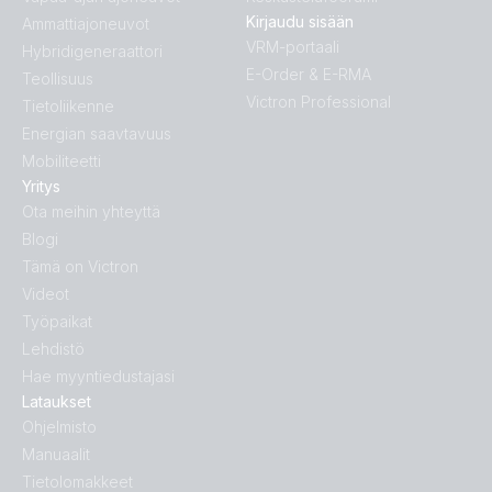
Kirjaudu sisään
Ammattiajoneuvot
VRM-portaali
Hybridigeneraattori
E-Order & E-RMA
Teollisuus
Victron Professional
Tietoliikenne
Energian saavtavuus
Mobiliteetti
Yritys
Ota meihin yhteyttä
Blogi
Tämä on Victron
Videot
Työpaikat
Lehdistö
Hae myyntiedustajasi
Lataukset
Ohjelmisto
Manuaalit
Tietolomakkeet