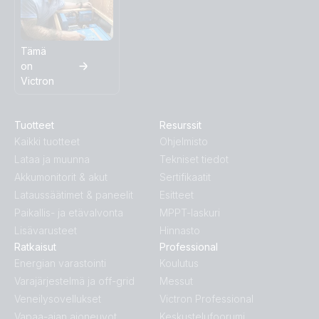
Tämä
on
Victron
Tuotteet
Resurssit
Kaikki tuotteet
Ohjelmisto
Lataa ja muunna
Tekniset tiedot
Akkumonitorit & akut
Sertifikaatit
Lataussäätimet & paneelit
Esitteet
Paikallis- ja etävalvonta
MPPT-laskuri
Lisävarusteet
Hinnasto
Ratkaisut
Professional
Energian varastointi
Koulutus
Varajärjestelmä ja off-grid
Messut
Veneilysovellukset
Victron Professional
Vapaa-ajan ajoneuvot
Keskustelufoorumi