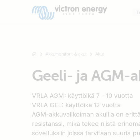
T
Akkumonitorit & akut
Akut
Esimerkki:
Geeli- ja AGM-a
SmartSolar
Multiplus-
II
VRLA AGM: käyttöikä 7 - 10 vuotta
Orion
VRLA GEL: käyttöikä 12 vuotta
XS
SmartShunt
AGM-akkuvalikoiman akuilla on erittä
resistanssi, mikä tekee niistä erinom
sovelluksiin joissa tarvitaan suuria pu