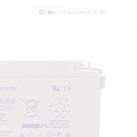
a
Haku
Kirjaudu sisään
FI