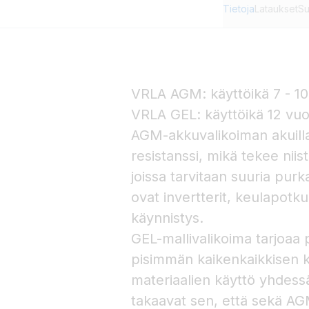
Tietoja
Lataukset
Su
VRLA AGM: käyttöikä 7 - 10
VRLA GEL: käyttöikä 12 vuo
AGM-akkuvalikoiman akuilla 
resistanssi, mikä tekee niis
joissa tarvitaan suuria purk
ovat invertterit, keulapotku
käynnistys.
GEL-mallivalikoima tarjoa
pisimmän kaikenkaikkisen kä
materiaalien käyttö yhdessä
takaavat sen, että sekä AGM