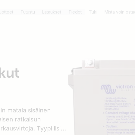
uotteet
Tutustu
Lataukset
Tiedot
Tuki
Mistä voin osta
kut
in matala sisäinen
aisen ratkaisun
rkausvirtoja. Tyypillisiä