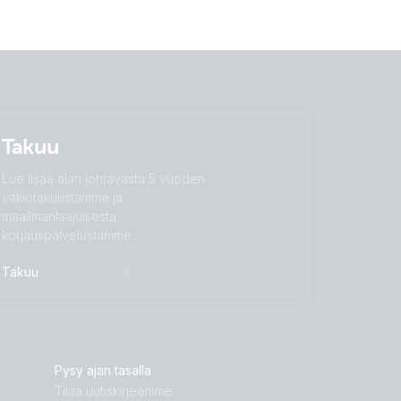
ght)
 threaded input terminals
rt
ngle)
 threaded input terminals
Takuu
 threaded insert terminals
)
 threaded input terminals
Lue lisää alan johtavasta 5 vuoden
vakiotakuustamme ja
maailmanlaajuisesta
(back)
korjauspalvelustamme.
front-angle)
Takuu
)
front)
eft)
 threaded insert terminals
)
right)
Pysy ajan tasalla
Tilaa uutiskirjeemme
front)