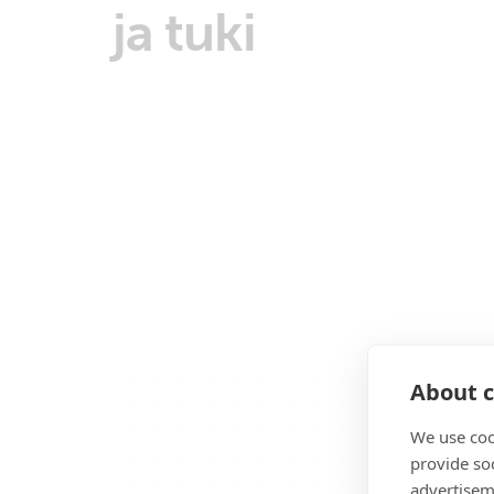
ja tuki
About c
We use coo
provide so
advertisem