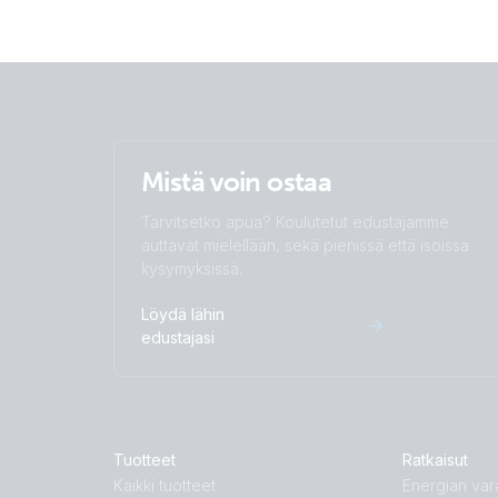
Mistä voin ostaa
Tarvitsetko apua? Koulutetut edustajamme
auttavat mielellään, sekä pienissä että isoissa
kysymyksissä.
Löydä lähin
edustajasi
Tuotteet
Ratkaisut
Kaikki tuotteet
Energian vara