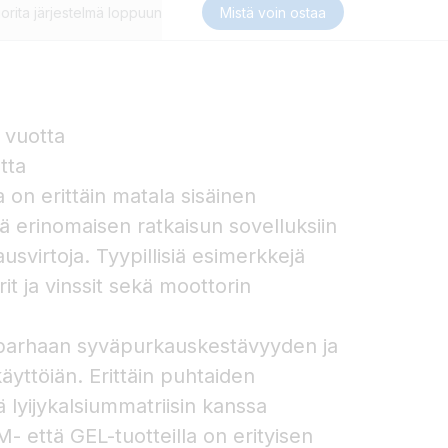
orita järjestelmä loppuun
Mistä voin ostaa
 vuotta
tta
on erittäin matala sisäinen
tä erinomaisen ratkaisun sovelluksiin
ausvirtoja. Tyypillisiä esimerkkejä
rit ja vinssit sekä moottorin
a parhaan syväpurkauskestävyyden ja
yttöiän. Erittäin puhtaiden
 lyijykalsiummatriisin kanssa
- että GEL-tuotteilla on erityisen