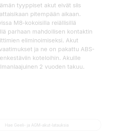
män tyyppiset akut eivät siis
dattaisikaan pitempään aikaan.
sa M8-kokoisilla reiällisillä
millä parhaan mahdollisen kontaktin
ittimien eliminoimiseksi. Akut
-vaatimukset ja ne on pakattu ABS-
enkestäviin koteloihin. Akuille
lmanlaajuinen 2 vuoden takuu.