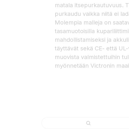
matala itsepurkautuvuus. Tä
purkaudu vaikka niitä ei la
Molempia malleja on saatavis
tasamuotoisilla kupariliitti
mahdollistamiseksi ja akkuli
täyttävät sekä CE- että UL
muovista valmistettuihin tul
myönnetään Victronin maai