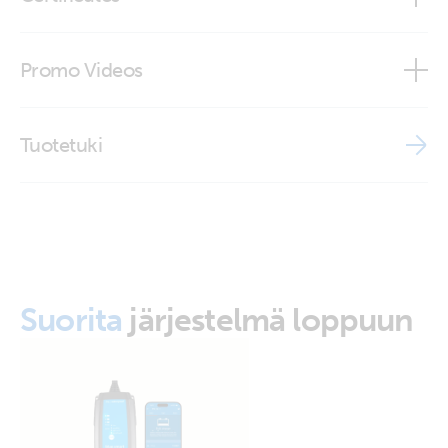
Battery Indicator Eyelet M8 (30A ATO fuse)
(connected)
ISO9001 certificate
Promo Videos
Battery Indicator Eyelet M8_close-up)
Brand video
Tuotetuki
Suorita
järjestelmä loppuun