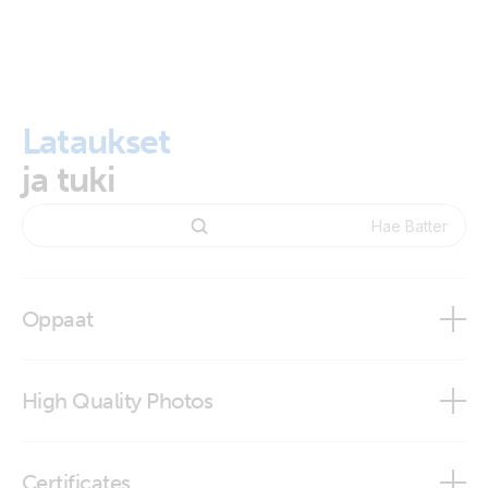
Lataukset
ja tuki
Oppaat
Battery Indicator Panel & Indicator Eyelet
High Quality Photos
Battery Indicator Eyelet M8 (30A ATO fuse)
Certificates