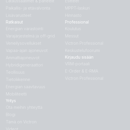
Lataussäätimet & paneelit
Esitteet
Paikallis- ja etävalvonta
MPPT-laskuri
Lisävarusteet
Hinnasto
Ratkaisut
Professional
Energian varastointi
Koulutus
Varajärjestelmä ja off-grid
Messut
Veneilysovellukset
Victron Professional
Vapaa-ajan ajoneuvot
Keskustelufoorumi
Kirjaudu sisään
Ammattiajoneuvot
VRM-portaali
Hybridigeneraattori
E-Order & E-RMA
Teollisuus
Victron Professional
Tietoliikenne
Energian saavtavuus
Mobiliteetti
Yritys
Ota meihin yhteyttä
Blogi
Tämä on Victron
Videot