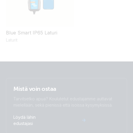
Blue Smart IP65 Laturi
Laturit
Mistä voin ostaa
Tarvitsetko apua? Koulutetut edustajamme auttavat
mielellään, sekä pienissä että isoissa kysymyksissä.
Löydä lähin
edustajasi