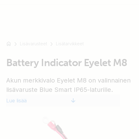
Lisävarusteet
Lisätarvikkeet
Esimerkki:
SmartSolar
Battery Indicator Eyelet M8
Multiplus-
II
Orion
Akun merkkivalo Eyelet M8 on valinnainen
XS
lisävaruste Blue Smart IP65-laturille.
SmartShunt
Lue lisää