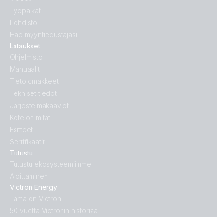
Työpaikat
Lehdistö
Hae myyntiedustajasi
Lataukset
Ohjelmisto
Manuaalit
Tietolomakkeet
Tekniset tiedot
Järjestelmäkaaviot
Kotelon mitat
Esitteet
Sertifikaatit
Tutustu
Tutustu ekosysteemiimme
Aloittaminen
Victron Energy
Tämä on Victron
50 vuotta Victronin historiaa