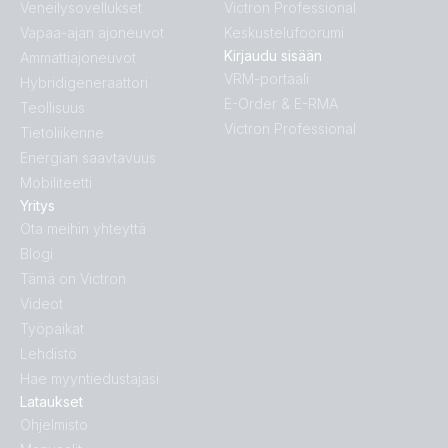
Veneilysovellukset
Victron Professional
Vapaa-ajan ajoneuvot
Keskustelufoorumi
Kirjaudu sisään
Ammattiajoneuvot
VRM-portaali
Hybridigeneraattori
E-Order & E-RMA
Teollisuus
Victron Professional
Tietoliikenne
Energian saavtavuus
Mobiliteetti
Yritys
Ota meihin yhteyttä
Blogi
Tämä on Victron
Videot
Työpaikat
Lehdistö
Hae myyntiedustajasi
Lataukset
Ohjelmisto