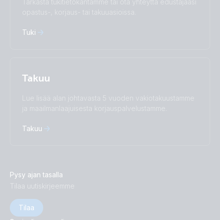
Tarkasta tukitietokantamme tai ota yhteyttä edustajaasi
Türkçe
Ελληνικά
opastus-, korjaus- tai takuuasioissa.
Русский
Українська
Tuki
中國人
Takuu
Lue lisää alan johtavasta 5 vuoden vakiotakuustamme
ja maailmanlaajuisesta korjauspalvelustamme.
Takuu
Pysy ajan tasalla
Tilaa uutiskirjeemme
Tilaa