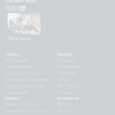
Sosiaalinen media
This is Victron
Tuotteet
Resurssit
Kaikki tuotteet
Ohjelmisto
Lataa ja muunna
Tekniset tiedot
Akkumonitorit & akut
Sertifikaatit
Lataussäätimet & paneelit
Esitteet
Paikallis- ja etävalvonta
MPPT-laskuri
Lisävarusteet
Hinnasto
Ratkaisut
Professional
Energian varastointi
Koulutus
Varajärjestelmä ja off-grid
Messut